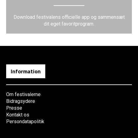
Download festivalens officielle app og sammensæt
dit eget favoritprogram.
Information
Om festivalerne
Bidragsydere
Presse
Kontakt os
Persondatapolitik