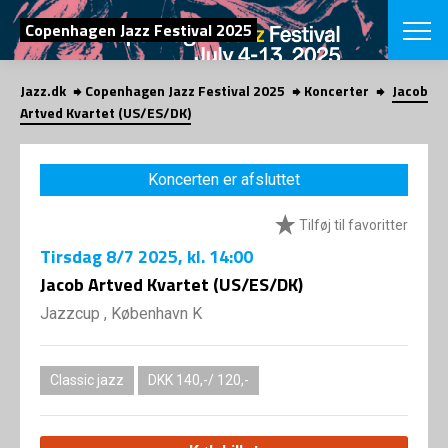
SØG
Copenhagen Jazz Festival 2025
Jazz.dk
Copenhagen Jazz Festival 2025
Koncerter
Jacob
English
Artved Kvartet (US/ES/DK)
VÆLG FESTI
COPENHAGEN JAZ
Koncerten er afsluttet
PROGRAM
Koncertovers
VINTERJAZZ
Tilføj til favoritter
LOCATIONS
Temaer
Tirsdag
8/7 2025
, kl. 14:00
Venues & arr
App
INFO
Jacob Artved Kvartet (US/ES/DK)
App
Presse/Bag
Jazzcup , København K
ORGANISAT
Bidragsyder
Om fonden
Om Copenhag
NYHEDSBRE
Om bestyrel
Om Vinterjaz
Classic jazz
DKK 140,-/ 120,-
Kontakt
SHOP
Persondatapo