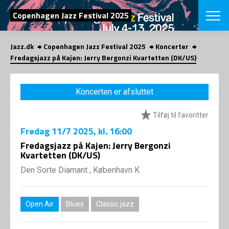
SØG
Copenhagen Jazz Festival 2025
Jazz.dk
Copenhagen Jazz Festival 2025
Koncerter
English
Fredagsjazz på Kajen: Jerry Bergonzi Kvartetten (DK/US)
VÆLG FESTI
COPENHAGEN JAZ
Koncerten er afsluttet
PROGRAM
Koncertovers
VINTERJAZZ
Tilføj til favoritter
LOCATIONS
Temaer
Fredag
11/7 2025
, kl. 16:00
Venues & arr
App
INFO
Fredagsjazz på Kajen: Jerry Bergonzi
App
Kvartetten (DK/US)
Presse/Bag
ORGANISAT
Bidragsyder
Den Sorte Diamant , København K
Om fonden
Om Copenhag
NYHEDSBRE
Om bestyrel
Om Vinterjaz
Open Air
Blues
Classic jazz
Kontakt
SHOP
Persondatapo