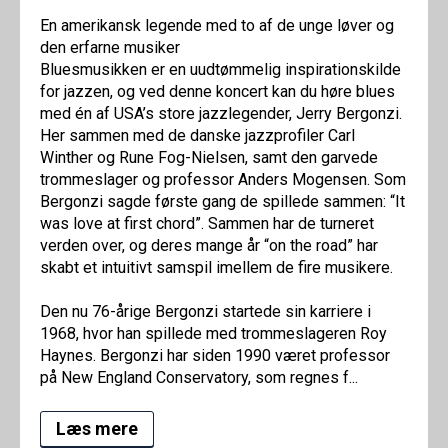
En amerikansk legende med to af de unge løver og
den erfarne musiker
Bluesmusikken er en uudtømmelig inspirationskilde
for jazzen, og ved denne koncert kan du høre blues
med én af USA’s store jazzlegender, Jerry Bergonzi.
Her sammen med de danske jazzprofiler Carl
Winther og Rune Fog-Nielsen, samt den garvede
trommeslager og professor Anders Mogensen. Som
Bergonzi sagde første gang de spillede sammen: “It
was love at first chord”. Sammen har de turneret
verden over, og deres mange år “on the road” har
skabt et intuitivt samspil imellem de fire musikere.
Den nu 76-årige Bergonzi startede sin karriere i
1968, hvor han spillede med trommeslageren Roy
Haynes. Bergonzi har siden 1990 været professor
på New England Conservatory, som regnes f...
Læs mere