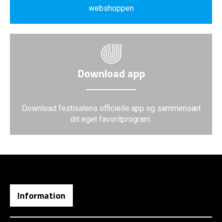
webshoppen
Download app
Download festivalens officielle app og sammensæt
dit eget favoritprogram.
Information