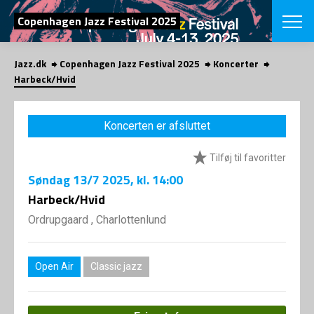
SØG
Copenhagen Jazz Festival 2025
Jazz.dk
Copenhagen Jazz Festival 2025
Koncerter
English
Harbeck/Hvid
VÆLG FESTI
COPENHAGEN JAZ
Koncerten er afsluttet
PROGRAM
Koncertovers
VINTERJAZZ
Tilføj til favoritter
LOCATIONS
Temaer
Søndag
13/7 2025
, kl. 14:00
Venues & arr
App
INFO
Harbeck/Hvid
App
Presse/Bag
Ordrupgaard , Charlottenlund
ORGANISAT
Bidragsyder
Om fonden
Om Copenhag
NYHEDSBRE
Om bestyrel
Om Vinterjaz
Open Air
Classic jazz
Kontakt
SHOP
Persondatapo