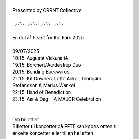
Presented by CRRNT Collective
_.~"~._.~"~._.~"~._.~"~._
En del af Feast for the Ears 2025
09/07/2025
18:15: Augustė Vickunaitė
19:15: Borchert/Aardestrup Duo
20:15: Bending Backwards
21:15: Kit Downes, Lotte Anker, Thorbjørn
Stefansson & Marius Wankel
22:15: Hand of Benediction
23:15: Aar & Dag – A MAJOR Celebration
Om billetter:
Billetter til koncerter på FFTE kan købes enten til
enkelte koncerter eller til en hel aften.