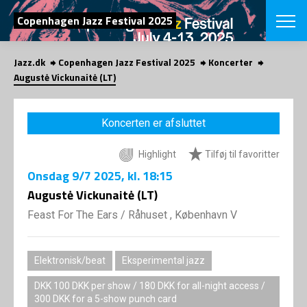
SØG
Copenhagen Jazz Festival 2025
Jazz.dk
Copenhagen Jazz Festival 2025
Koncerter
English
Augustė Vickunaitė (LT)
VÆLG FESTI
COPENHAGEN JAZ
Koncerten er afsluttet
PROGRAM
Koncertovers
VINTERJAZZ
Highlight
Tilføj til favoritter
LOCATIONS
Temaer
Onsdag
9/7 2025
, kl. 18:15
Venues & arr
App
INFO
Augustė Vickunaitė (LT)
App
Presse/Bag
Feast For The Ears
/
Råhuset , København V
ORGANISAT
Bidragsyder
Om fonden
Om Copenhag
NYHEDSBRE
Om bestyrel
Om Vinterjaz
Elektronisk/beat
Eksperimental jazz
Kontakt
SHOP
DKK 100 DKK per show / 180 DKK for all-night access /
Persondatapo
300 DKK for a 5-show punch card