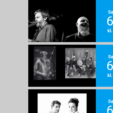
S
6
kl
S
6
kl
S
6