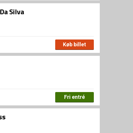
Da Silva
Køb billet
Fri entré
ss