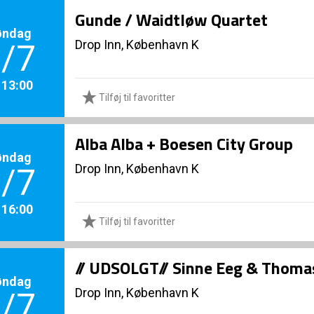
Gunde / Waidtløw Quartet
øndag
Drop Inn, København K
/7
. 13:00
Tilføj til favoritter
Alba Alba + Boesen City Group
øndag
Drop Inn, København K
/7
. 16:00
Tilføj til favoritter
// UDSOLGT// Sinne Eeg & Thom
øndag
Drop Inn, København K
/7