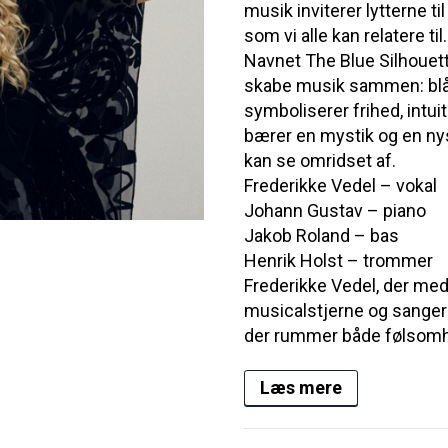
musik inviterer lytterne ti
som vi alle kan relatere til.
Navnet The Blue Silhouett
skabe musik sammen: blå
symboliserer frihed, intuit
bærer en mystik og en ny
kan se omridset af.
Frederikke Vedel – vokal
Johann Gustav – piano
Jakob Roland – bas
Henrik Holst – trommer
Frederikke Vedel, der me
musicalstjerne og sangeri
der rummer både følsomhe
Læs mere