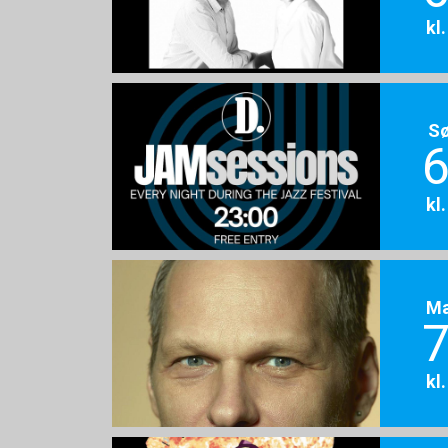
kl
S
6
kl
M
7
kl