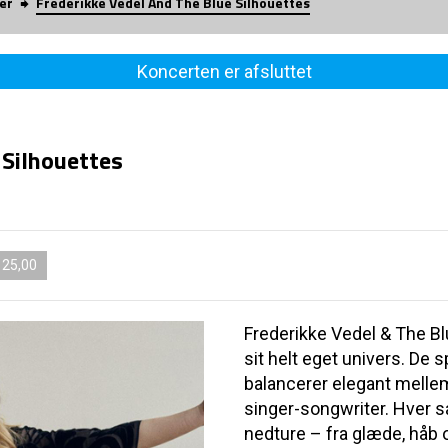
er
Frederikke Vedel And The Blue Silhouettes
Koncerten er afsluttet
 Silhouettes
125,00
Frederikke Vedel & The Bl
sit helt eget univers. De
balancerer elegant mellem
singer-songwriter. Hver sa
nedture – fra glæde, håb 