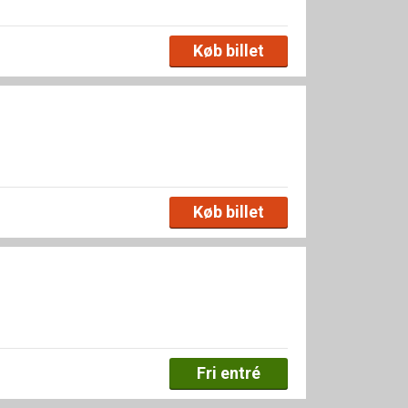
Køb billet
Køb billet
Fri entré