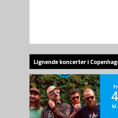
Lignende koncerter i Copenhag
F
4
kl