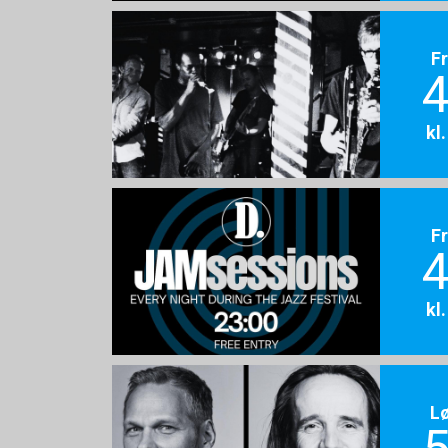
F
4
kl
F
4
kl
L