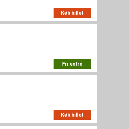
Køb billet
Fri entré
Køb billet