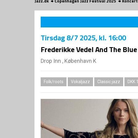
Jazz.dk
Copenhagen Jazz Festival 2025
Koncert
Tirsdag
8/7 2025
, kl. 16:00
Frederikke Vedel And The Blue
Drop Inn , København K
Folk/roots
Vokaljazz
Classic jazz
DKK 