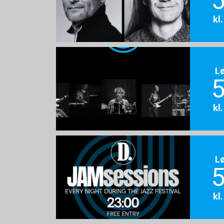
5
kl
L
5
kl
L
5
kl