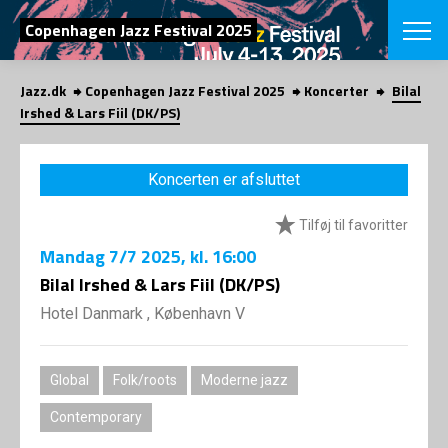
SØG
Copenhagen Jazz Festival 2025
Jazz.dk
Copenhagen Jazz Festival 2025
Koncerter
Bilal
English
Irshed & Lars Fiil (DK/PS)
VÆLG FESTI
COPENHAGEN JAZ
Koncerten er afsluttet
PROGRAM
Koncertovers
VINTERJAZZ
Tilføj til favoritter
LOCATIONS
Temaer
Mandag
7/7 2025
, kl. 16:00
Venues & arr
App
INFO
Bilal Irshed & Lars Fiil (DK/PS)
App
Presse/Bag
Hotel Danmark , København V
ORGANISAT
Bidragsyder
Om fonden
Om Copenhag
NYHEDSBRE
Om bestyrel
Om Vinterjaz
Global
Folk/roots
Moderne jazz
Kontakt
SHOP
Contemporary
Persondatapo