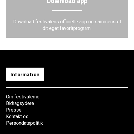
Download app
Download festivalens officielle app og sammensæt
dit eget favoritprogram.
Information
Om festivalerne
Bidragsydere
Presse
Kontakt os
Persondatapolitik