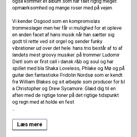
også kommet et album som har fået rigtig meget
opmærksomhed og mange roser med på vejen.
Vi kender Osgood som en kompromisløs
trommeslager men her får vi mulighed for at opleve
en anden facet af hans musik når han sætter sig
godt til rette ved sit orgel og sender funky
vibrationer ud over det hele. hans trio består af to af
landets mest groovy musiker. på trommer Ludomir
Dietl som er first call i dansk r&b og soul og har
spillet med bla Shaka Loveless, Phlake og Mø og på
guitar den fantastiske Fridolin Nordsø som er kendt
fra William Blakes og sit arbejde som producer for bl
a Christopher og Drew Sycamore. Glæd dig til en
aften med de rigtige toner på det rigtige tidspunkt
og regn med at holde en fest
...
Læs mere