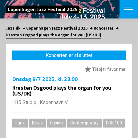
SØG
Copenhagen Jazz Festival 2025
Jazz.dk
Copenhagen Jazz Festival 2025
Koncerter
English
Kresten Osgood plays the organ for you (US/DK)
VÆLG FESTI
COPENHAGEN JAZ
Koncerten er afsluttet
PROGRAM
Koncertovers
VINTERJAZZ
Tilføj til favoritter
LOCATIONS
Temaer
Onsdag
9/7 2025
, kl. 23:00
Venues & arr
App
INFO
Kresten Osgood plays the organ for you
App
(US/DK)
Presse/Bag
ORGANISAT
Bidragsyder
H15 Studio , København V
Om fonden
Om Copenhag
NYHEDSBRE
Om bestyrel
Om Vinterjaz
Funk
Blues
Fusion
Contemporary
DKK 100
Kontakt
SHOP
Persondatapo