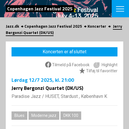
SØG
Copenhagen Jazz Festival 2025
Jazz.dk
Copenhagen Jazz Festival 2025
Koncerter
Jerry
English
Bergonzi Quartet (DK/US)
VÆLG FESTI
COPENHAGEN JAZ
Koncerten er afsluttet
PROGRAM
Koncertovers
VINTERJAZZ
Tilmeld på Facebook
Highlight
LOCATIONS
Temaer
Tilføj til favoritter
Venues & arr
App
Lørdag
12/7 2025
, kl. 21:00
INFO
App
Jerry Bergonzi Quartet (DK/US)
Presse/Bag
ORGANISAT
Bidragsyder
Paradise Jazz
/
HUSET, Stardust , København K
Om fonden
Om Copenhag
NYHEDSBRE
Om bestyrel
Om Vinterjaz
Blues
Moderne jazz
DKK 100
Kontakt
SHOP
Persondatapo