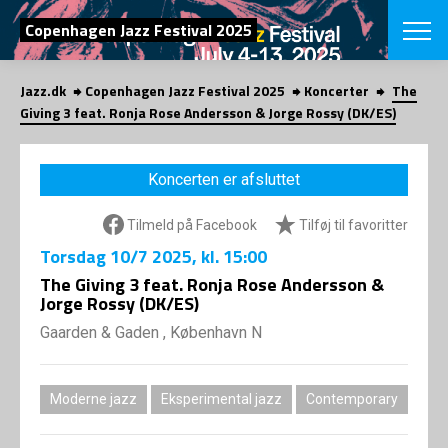
SØG
Copenhagen Jazz Festival 2025
Jazz.dk
Copenhagen Jazz Festival 2025
Koncerter
The
English
Giving 3 feat. Ronja Rose Andersson & Jorge Rossy (DK/ES)
VÆLG FESTI
COPENHAGEN JAZ
Koncerten er afsluttet
PROGRAM
Koncertovers
VINTERJAZZ
Tilmeld på Facebook
Tilføj til favoritter
LOCATIONS
Temaer
Torsdag
10/7 2025
, kl. 15:00
Venues & arr
App
INFO
The Giving 3 feat. Ronja Rose Andersson &
App
Jorge Rossy (DK/ES)
Presse/Bag
ORGANISAT
Bidragsyder
Gaarden & Gaden , København N
Om fonden
Om Copenhag
NYHEDSBRE
Om bestyrel
Om Vinterjaz
Moderne jazz
Eksperimental jazz
Contemporary
Kontakt
SHOP
Persondatapo