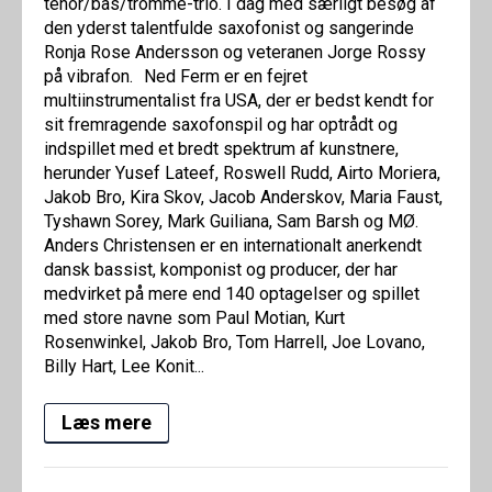
tenor/bas/tromme-trio. I dag med særligt besøg af
den yderst talentfulde saxofonist og sangerinde
Ronja Rose Andersson og veteranen Jorge Rossy
på vibrafon. Ned Ferm er en fejret
multiinstrumentalist fra USA, der er bedst kendt for
sit fremragende saxofonspil og har optrådt og
indspillet med et bredt spektrum af kunstnere,
herunder Yusef Lateef, Roswell Rudd, Airto Moriera,
Jakob Bro, Kira Skov, Jacob Anderskov, Maria Faust,
Tyshawn Sorey, Mark Guiliana, Sam Barsh og MØ.
Anders Christensen er en internationalt anerkendt
dansk bassist, komponist og producer, der har
medvirket på mere end 140 optagelser og spillet
med store navne som Paul Motian, Kurt
Rosenwinkel, Jakob Bro, Tom Harrell, Joe Lovano,
Billy Hart, Lee Konit...
Læs mere