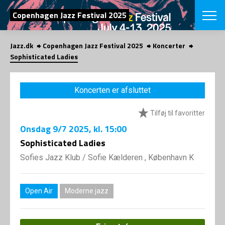
SØG
Copenhagen Jazz Festival 2025
Jazz.dk
Copenhagen Jazz Festival 2025
Koncerter
English
Sophisticated Ladies
VÆLG FESTI
COPENHAGEN JAZ
Koncerten er afsluttet
PROGRAM
Koncertovers
VINTERJAZZ
Tilføj til favoritter
LOCATIONS
Temaer
Onsdag
9/7 2025
, kl. 15:00
Venues & arr
App
INFO
Sophisticated Ladies
App
Presse/Bag
Sofies Jazz Klub
/
Sofie Kælderen , København K
ORGANISAT
Bidragsyder
Om fonden
Om Copenhag
NYHEDSBRE
Om bestyrel
Om Vinterjaz
Open Air
Moderne jazz
Kontakt
SHOP
Persondatapo