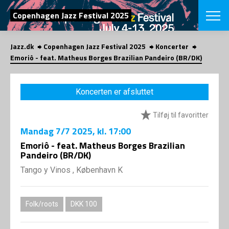
SØG
Copenhagen Jazz Festival 2025
Jazz.dk
Copenhagen Jazz Festival 2025
Koncerter
English
Emoriô - feat. Matheus Borges Brazilian Pandeiro (BR/DK)
VÆLG FESTI
COPENHAGEN JAZ
Koncerten er afsluttet
PROGRAM
Koncertovers
VINTERJAZZ
Tilføj til favoritter
LOCATIONS
Temaer
Mandag
7/7 2025
, kl. 17:00
Venues & arr
App
INFO
Emoriô - feat. Matheus Borges Brazilian
App
Pandeiro (BR/DK)
Presse/Bag
ORGANISAT
Bidragsyder
Tango y Vinos , København K
Om fonden
Om Copenhag
NYHEDSBRE
Om bestyrel
Om Vinterjaz
Folk/roots
DKK 100
Kontakt
SHOP
Persondatapo