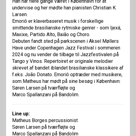
Han har flere gange været i København for at
undervise og her mødte han pianisten Christian K.
Larsen.
Emoriô er klaverbaseret musik i forskellige
smittende brasilianske rytmiske genrer - som Ijexá,
Maxixe, Partido Alto, Baião og Choro.
Debuten fandt sted på parkscenen i Aksel Møllers
Have under Copenhagen Jazz Festival i sommeren
2024 og nu vender de tilbage til Jazzfestivalen på
Tango y Vinos. Repertoiret er originale melodier
skrevet af bandet iblandet brasilianske klassikere af
f.eks. João Donato. Emoriô optræder med musikere,
som Matheus har mødt på sine besøg i København:
Søren Larsen på tværfløjte og
Marco Spallanzani på Bandolim.
Line up:
Matheus Borges percussionist
Søren Larsen på tværfløjte og
Marco Spallanzani på Bandolim