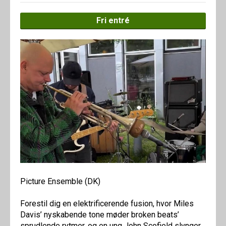
Fri entré
Picture Ensemble (DK)
Forestil dig en elektrificerende fusion, hvor Miles
Davis’ nyskabende tone møder broken beats’
sprudlende rytmer, og en ung John Scofield slynger