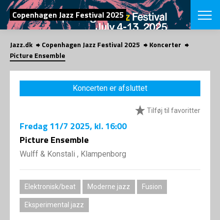
SØG
Copenhagen Jazz Festival 2025
Jazz.dk
Copenhagen Jazz Festival 2025
Koncerter
English
Picture Ensemble
VÆLG FESTI
COPENHAGEN JAZ
Koncerten er afsluttet
PROGRAM
Koncertovers
VINTERJAZZ
Tilføj til favoritter
LOCATIONS
Temaer
Fredag
11/7 2025
, kl. 16:00
Venues & arr
App
INFO
Picture Ensemble
App
Presse/Bag
Wulff & Konstali , Klampenborg
ORGANISAT
Bidragsyder
Om fonden
Om Copenhag
NYHEDSBRE
Om bestyrel
Om Vinterjaz
Elektronisk/beat
Moderne jazz
Fusion
Kontakt
SHOP
Eksperimental jazz
Persondatapo