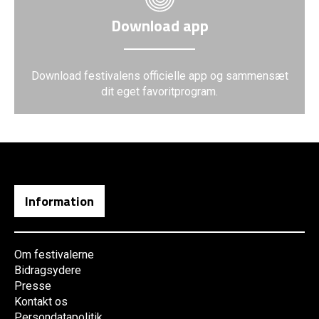
Download app
Download festivalens officielle app og sammensæt
dit eget favoritprogram.
Information
Om festivalerne
Bidragsydere
Presse
Kontakt os
Persondatapolitik