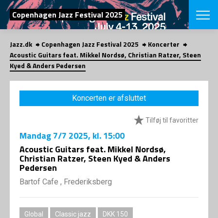
SØG
Copenhagen Jazz Festival 2025
Jazz.dk
Copenhagen Jazz Festival 2025
Koncerter
English
Acoustic Guitars feat. Mikkel Nordsø, Christian Ratzer, Steen
Kyed & Anders Pedersen
VÆLG FESTI
COPENHAGEN JAZ
PROGRAM
Koncerten er afsluttet
Koncertovers
VINTERJAZZ
LOCATIONS
Temaer
Tilføj til favoritter
Venues & arr
App
Mandag
7/7 2025
, kl. 15:00
INFO
App
Acoustic Guitars feat. Mikkel Nordsø,
Presse/Bag
Christian Ratzer, Steen Kyed & Anders
ORGANISAT
Bidragsyder
Pedersen
Om fonden
Om Copenhag
NYHEDSBRE
Bartof Cafe , Frederiksberg
Om bestyrel
Om Vinterjaz
Kontakt
SHOP
Persondatapo
Global
Classic jazz
DKK 150