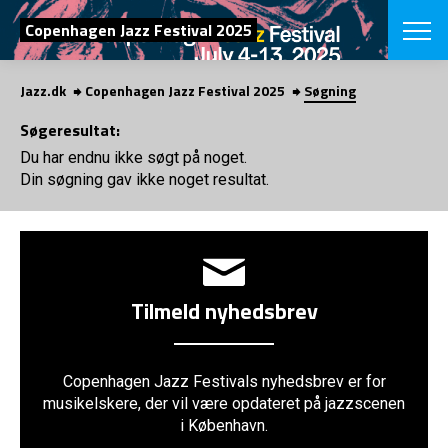
SØG
Copenhagen Jazz Festival 2025
Jazz.dk
Copenhagen Jazz Festival 2025
Søgning
English
Søgeresultat:
VÆLG FESTI
Du har endnu ikke søgt på noget.
COPENHAGEN JAZ
Din søgning gav ikke noget resultat.
PROGRAM
Koncertovers
VINTERJAZZ
LOCATIONS
Temaer
Venues & arr
App
INFO
App
Presse/Bag
Tilmeld nyhedsbrev
ORGANISAT
Bidragsyder
Om fonden
Om Copenhag
NYHEDSBRE
Om bestyrel
Om Vinterjaz
Copenhagen Jazz Festivals nyhedsbrev er for
musikelskere, der vil være opdateret på jazzscenen
Kontakt
SHOP
i København.
Persondatapo