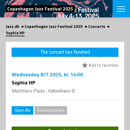
SEARCH
Copenhagen Jazz Festival 2025
Jazz.dk
Copenhagen Jazz Festival 2025
Concerts
Danish
Sophia HP
CHOOSE FES
COPENHAGEN JAZ
The concert has finished
PROGRAM
Concerts
VINTERJAZZ
Add to favorites
LOCATIONS
Themes
Wednesday
9/7 2025
, kl. 14:00
Venues & or
App
INFORMATI
Sophia HP
App
About us
Melchiors Plads , København Ø
ORGANIZAT
Contributors
Press
NEWSLETTE
Contact us
Open Air
Contemporary
Privacy Poli
SHOP