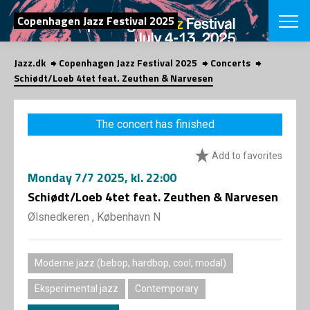
SEARCH
Copenhagen Jazz Festival 2025
Jazz.dk
Copenhagen Jazz Festival 2025
Concerts
Danish
Schiødt/Loeb 4tet feat. Zeuthen & Narvesen
CHOOSE FES
COPENHAGEN JAZ
The concert has finished
PROGRAM
Concerts
VINTERJAZZ
Add to favorites
LOCATIONS
Themes
Monday
7/7 2025
, kl. 22:00
Venues & or
App
INFORMATI
Schiødt/Loeb 4tet feat. Zeuthen & Narvesen
App
About us
Ølsnedkeren , København N
ORGANIZAT
Contributors
Press
NEWSLETTE
Contact us
Moderne jazz (bebop, hardbop, cool, modal)
Privacy Poli
SHOP
Eksperimental jazz
Contemporary