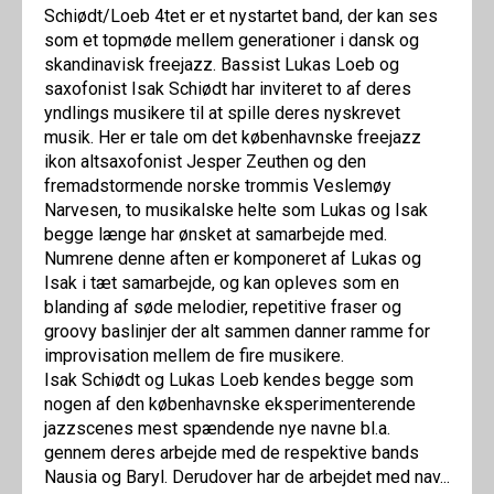
Schiødt/Loeb 4tet er et nystartet band, der kan ses
som et topmøde mellem generationer i dansk og
skandinavisk freejazz. Bassist Lukas Loeb og
saxofonist Isak Schiødt har inviteret to af deres
yndlings musikere til at spille deres nyskrevet
musik. Her er tale om det københavnske freejazz
ikon altsaxofonist Jesper Zeuthen og den
fremadstormende norske trommis Veslemøy
Narvesen, to musikalske helte som Lukas og Isak
begge længe har ønsket at samarbejde med.
Numrene denne aften er komponeret af Lukas og
Isak i tæt samarbejde, og kan opleves som en
blanding af søde melodier, repetitive fraser og
groovy baslinjer der alt sammen danner ramme for
improvisation mellem de fire musikere.
Isak Schiødt og Lukas Loeb kendes begge som
nogen af den københavnske eksperimenterende
jazzscenes mest spændende nye navne bl.a.
gennem deres arbejde med de respektive bands
Nausia og Baryl. Derudover har de arbejdet med nav...