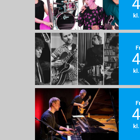
4
kl
F
4
kl
F
4
kl