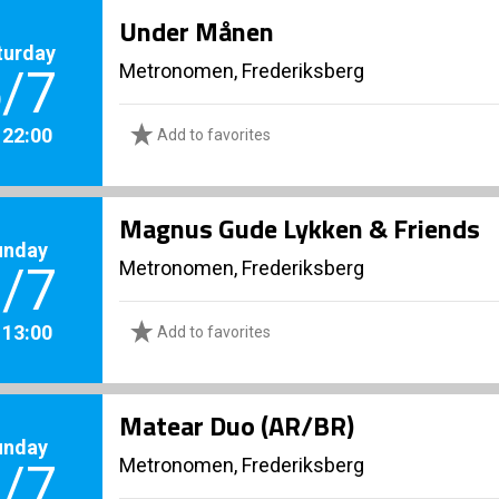
Under Månen
turday
Metronomen, Frederiksberg
/7
. 22:00
Add to favorites
Magnus Gude Lykken & Friends
unday
Metronomen, Frederiksberg
/7
. 13:00
Add to favorites
Matear Duo (AR/BR)
unday
Metronomen, Frederiksberg
/7