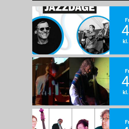
F
4
kl
F
4
kl
F