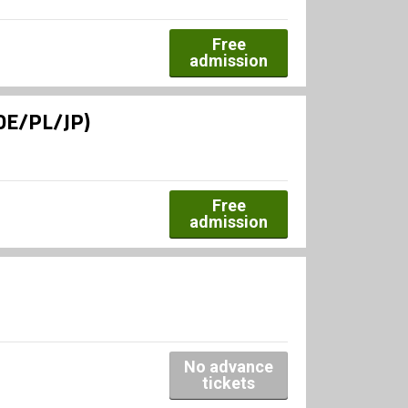
Free
admission
(DE/PL/JP)
Free
admission
No advance
tickets