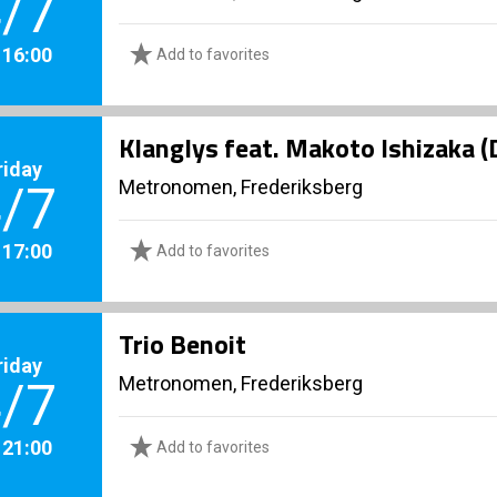
/7
. 16:00
Add to favorites
Klanglys feat. Makoto Ishizaka 
riday
Metronomen, Frederiksberg
/7
. 17:00
Add to favorites
Trio Benoit
riday
Metronomen, Frederiksberg
/7
. 21:00
Add to favorites