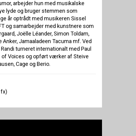
humor, arbejder hun med musikalske
 nye lyde og bruger stemmen som
nge år optrådt med musikeren Sissel
LIFT og samarbejder med kunstnere som
aard, Joëlle Léander, Simon Toldam,
te Anker, Jamaaladeen Tacuma mf. Ved
 Randi turneret internationalt med Paul
 of Voices og opført værker af Steive
ausen, Cage og Berio.
 fx)