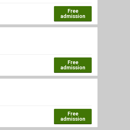
Free
admission
Free
admission
Free
admission