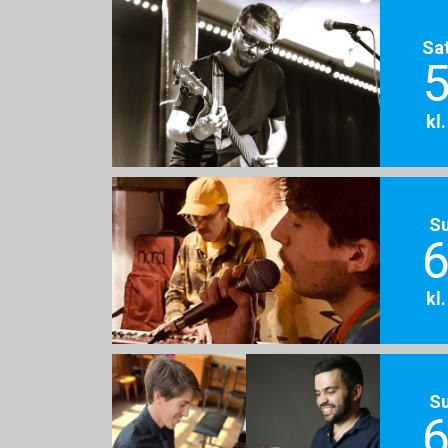
Sa
5
kl
S
6
kl
S
6