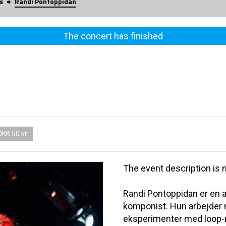
s
Randi Pontoppidan
The concert has finished
DKK 50 kr.
The event description is n
Randi Pontoppidan er en 
komponist. Hun arbejder
eksperimenter med loop-m