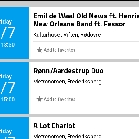
Emil de Waal Old News ft. Henri
riday
New Orleans Band ft. Fessor
/7
Kulturhuset Viften, Rødovre
. 13:30
Add to favorites
Rønn/Aardestrup Duo
riday
Metronomen, Frederiksberg
/7
. 15:00
Add to favorites
A Lot Charlot
riday
Metronomen, Frederiksberg