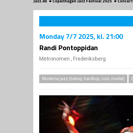
Jazz.dk
Copenhagen Jazz Festival 2025
Concert
Monday
7/7 2025
, kl. 21:00
Randi Pontoppidan
Metronomen , Frederiksberg
Moderne jazz (bebop, hardbop, cool, modal)