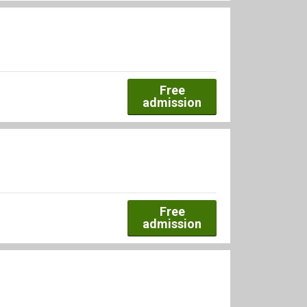
Free
admission
Free
admission