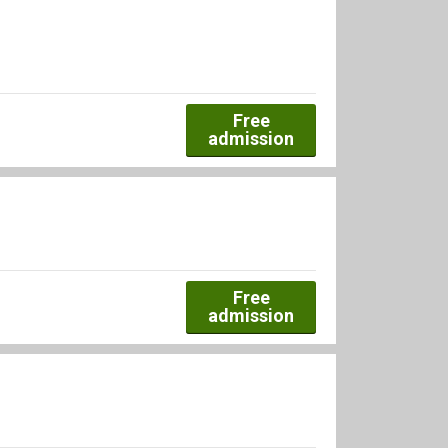
Free
admission
Free
admission