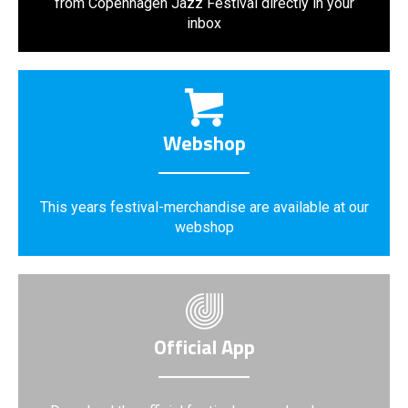
from Copenhagen Jazz Festival directly in your
inbox
Webshop
This years festival-merchandise are available at our
webshop
Official App