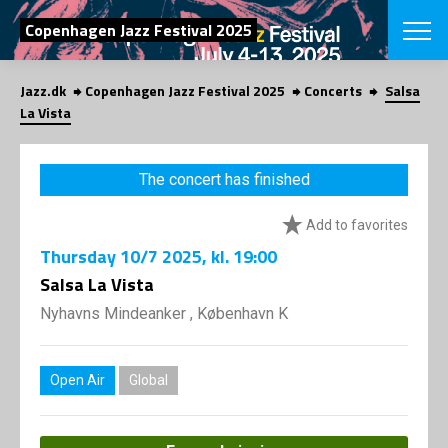
SEARCH
Copenhagen Jazz Festival 2025
Jazz.dk
Copenhagen Jazz Festival 2025
Concerts
Salsa
Danish
La Vista
CHOOSE FES
COPENHAGEN JAZ
The concert has finished
PROGRAM
Concerts
VINTERJAZZ
Add to favorites
LOCATIONS
Themes
Thursday
10/7 2025
, kl. 19:00
Venues & or
App
INFORMATI
Salsa La Vista
App
About us
Nyhavns Mindeanker , København K
ORGANIZAT
Contributors
Press
NEWSLETTE
Contact us
Open Air
Global
Privacy Poli
SHOP