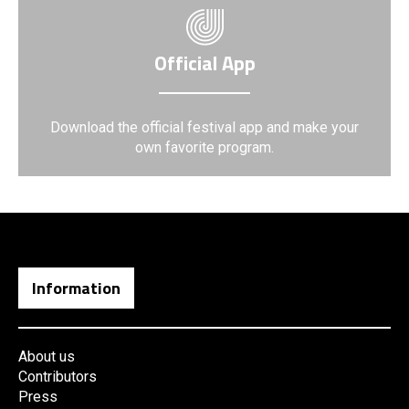
Official App
Download the official festival app and make your
own favorite program.
Information
About us
Contributors
Press