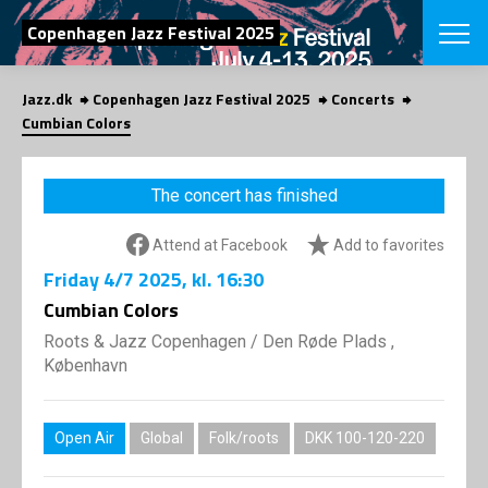
SEARCH
Copenhagen Jazz Festival 2025
Jazz.dk
Copenhagen Jazz Festival 2025
Concerts
Danish
Cumbian Colors
CHOOSE FES
COPENHAGEN JAZ
The concert has finished
PROGRAM
Concerts
VINTERJAZZ
Attend at Facebook
Add to favorites
LOCATIONS
Themes
Friday
4/7 2025
, kl. 16:30
Venues & or
App
INFORMATI
Cumbian Colors
App
About us
Roots & Jazz Copenhagen
/
Den Røde Plads ,
ORGANIZAT
Contributors
København
Press
NEWSLETTE
Contact us
Open Air
Global
Folk/roots
DKK 100-120-220
Privacy Poli
SHOP