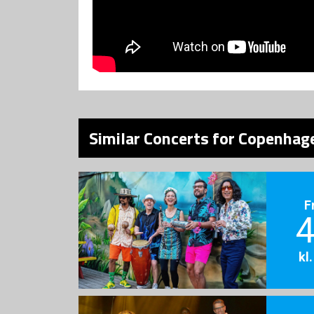
Similar Concerts for Copenhage
F
4
kl