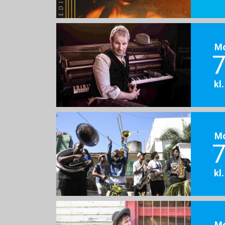
M
7
kl
M
7
kl
M