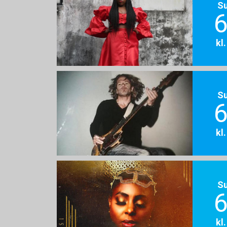
S
6
kl
S
6
kl
S
6
kl