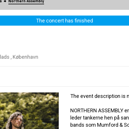
s
Northern Assembly
The concert has finished
lads , København
The event description is n
NORTHERN ASSEMBLY er sk
leder tankerne hen på sa
bands som Mumford & So