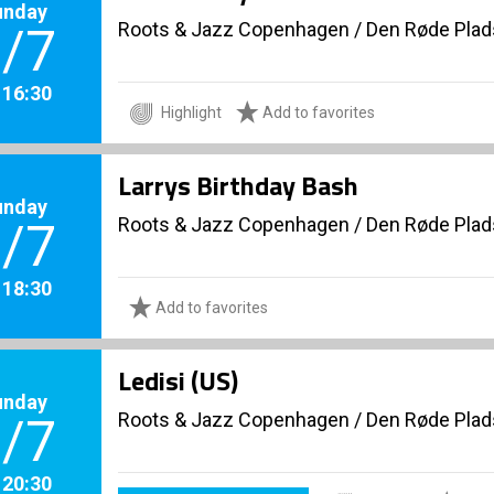
unday
Roots & Jazz Copenhagen
/
Den Røde Plad
/7
. 16:30
Highlight
Add to favorites
Larrys Birthday Bash
unday
Roots & Jazz Copenhagen
/
Den Røde Plad
/7
. 18:30
Add to favorites
Ledisi (US)
unday
Roots & Jazz Copenhagen
/
Den Røde Plad
/7
. 20:30