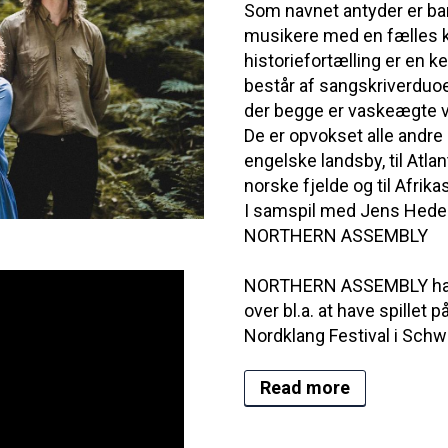
Som navnet antyder er ba
musikere med en fælles kæ
historiefortælling er e
består af sangskriverduoe
der begge er vaskeægte 
De er opvokset alle andre 
engelske landsby, til Atla
norske fjelde og til Afrikas
I samspil med Jens Hedeg
NORTHERN ASSEMBLY
NORTHERN ASSEMBLY har ud
over bl.a. at have spillet 
Nordklang Festival i Schw
Read more