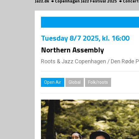
Jazz.dk
Copenhagen Jazz Festival 2025
Concert
Tuesday
8/7 2025
, kl. 16:00
Northern Assembly
Roots & Jazz Copenhagen
/
Den Røde P
Open Air
Global
Folk/roots