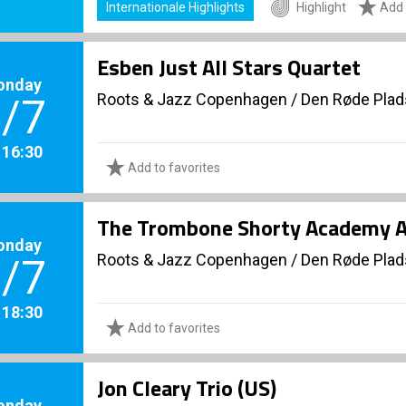
Internationale Highlights
Highlight
Add 
Esben Just All Stars Quartet
onday
Roots & Jazz Copenhagen
/
Den Røde Plad
/7
. 16:30
Add to favorites
The Trombone Shorty Academy A
onday
Roots & Jazz Copenhagen
/
Den Røde Plad
/7
. 18:30
Add to favorites
Jon Cleary Trio (US)
onday