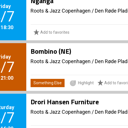
Ngánga
riday
Roots & Jazz Copenhagen
/
Den Røde Plad
/7
. 18:30
Add to favorites
Bombino (NE)
riday
Roots & Jazz Copenhagen
/
Den Røde Plad
/7
. 21:00
Something Else
Highlight
Add to favori
Drori Hansen Furniture
turday
Roots & Jazz Copenhagen
/
Den Røde Plad
/7