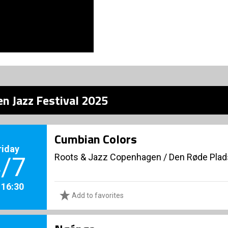
n Jazz Festival 2025
Cumbian Colors
riday
Roots & Jazz Copenhagen
/
Den Røde Plad
/7
. 16:30
Add to favorites