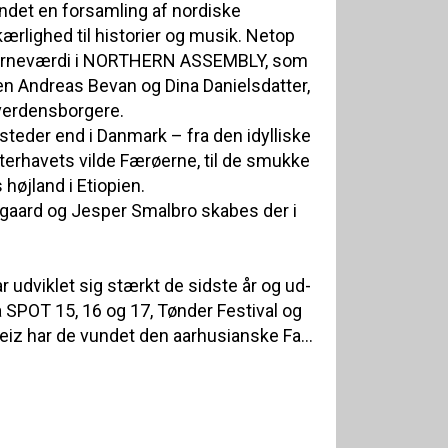
ndet en forsamling af nordiske
rlighed til historier og musik. Netop
n kerneværdi i NORTHERN ASSEMBLY, som
n Andreas Bevan og Dina Danielsdatter,
verdensborgere.
steder end i Danmark – fra den idylliske
nterhavets vilde Færøerne, til de smukke
 højland i Etiopien.
aard og Jesper Smalbro skabes der i
viklet sig stærkt de sidste år og ud-
på SPOT 15, 16 og 17, Tønder Festival og
eiz har de vundet den aarhusianske Fa...