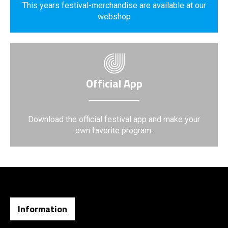
This years festival-merchandise are available at our
webshop
Official App
Download the official festival app and make your
own favorite program.
Information