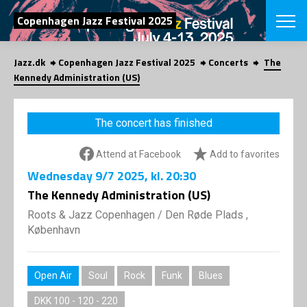
SEARCH
Copenhagen Jazz Festival 2025
Jazz.dk
Copenhagen Jazz Festival 2025
Concerts
The
Danish
Kennedy Administration (US)
CHOOSE FES
COPENHAGEN JAZ
The concert has finished
PROGRAM
Concerts
VINTERJAZZ
Attend at Facebook
Add to favorites
LOCATIONS
Themes
Wednesday
9/7 2025
, kl. 20:30
Venues & or
App
INFORMATI
The Kennedy Administration (US)
App
About us
Roots & Jazz Copenhagen
/
Den Røde Plads ,
ORGANIZAT
Contributors
København
Press
NEWSLETTE
Contact us
Open Air
Soul
Rock
Funk
Blues
Privacy Poli
SHOP
DKK 100 - 120 - 220