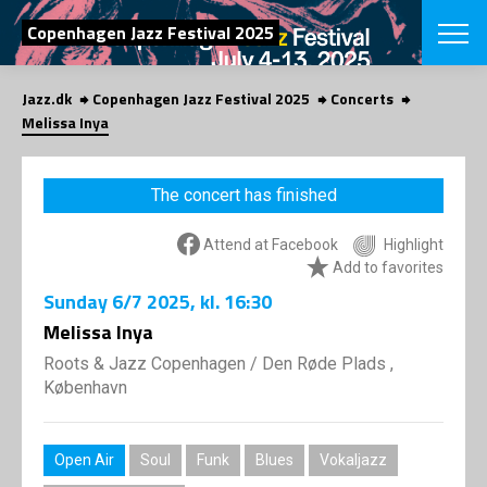
SEARCH
Copenhagen Jazz Festival 2025
Jazz.dk
Copenhagen Jazz Festival 2025
Concerts
Danish
Melissa Inya
CHOOSE FES
COPENHAGEN JAZ
The concert has finished
PROGRAM
Concerts
VINTERJAZZ
Attend at Facebook
Highlight
LOCATIONS
Themes
Add to favorites
Venues & or
App
Sunday
6/7 2025
, kl. 16:30
INFORMATI
App
Melissa Inya
About us
ORGANIZAT
Contributors
Roots & Jazz Copenhagen
/
Den Røde Plads ,
Press
København
NEWSLETTE
Contact us
Privacy Poli
SHOP
Open Air
Soul
Funk
Blues
Vokaljazz