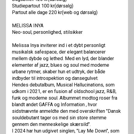
Studiepartout 100 kr(dørsalg)
Partout alle dage 220 kr(web og dørsalg)
MELISSA INYA
Neo-soul, personlighed, stilsikker
Melissa Inya inviterer ind i et dybt personligt
musikalsk safespace, der elegant balancerer
mellem dybde og lethed. Med en lyd, der blander
elementer af jazz, blues og soul med moderne
urbane rytmer, skaber hun et udtryk, der både
indbyder til introspektion og dansegulvet.
Hendes debutalbum, Musical Hallucinations, som
udkom i 2021, er en fusion af oldschool jazz, R&B,
funk og moderne soul. Albummet modtog roser fra
blandt andet GAFFA og Information , hvor
sidstnævnte anmeldte den med overskriften "Dansk
souldebutant tager os med sin store stemme
gennem den menneskelige skærsild".
I 2024 har hun udgivet singlen, "Lay Me Down", som