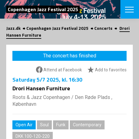
SEARCH
Copenhagen Jazz Festival 2025
Jazz.dk
Copenhagen Jazz Festival 2025
Concerts
Drori
Danish
Hansen Furniture
CHOOSE FES
COPENHAGEN JAZ
The concert has finished
PROGRAM
Concerts
VINTERJAZZ
Attend at Facebook
Add to favorites
LOCATIONS
Themes
Saturday
5/7 2025
, kl. 16:30
Venues & or
App
INFORMATI
Drori Hansen Furniture
App
About us
Roots & Jazz Copenhagen
/
Den Røde Plads ,
ORGANIZAT
Contributors
København
Press
NEWSLETTE
Contact us
Open Air
Soul
Funk
Contemporary
Privacy Poli
SHOP
DKK 100-120-220