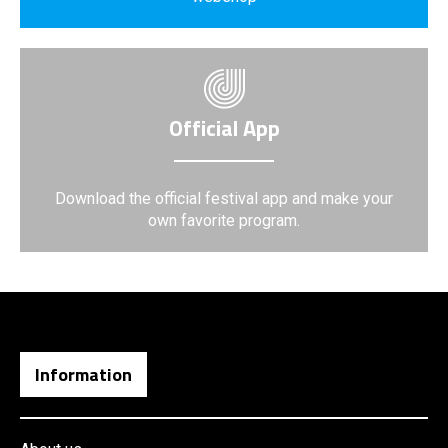
Official App
Download the official festival app and make your
own favorite program.
Information