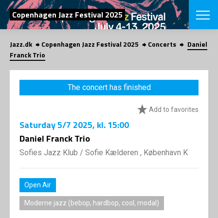
SEARCH
Copenhagen Jazz Festival 2025
Jazz.dk
Copenhagen Jazz Festival 2025
Concerts
Daniel
Danish
Franck Trio
CHOOSE FES
COPENHAGEN JAZ
The concert has finished
PROGRAM
Concerts
VINTERJAZZ
Add to favorites
LOCATIONS
Themes
Saturday
5/7 2025
, kl. 15:00
Venues & or
App
INFORMATI
Daniel Franck Trio
App
About us
Sofies Jazz Klub
/
Sofie Kælderen , København K
ORGANIZAT
Contributors
Press
NEWSLETTE
Contact us
Open Air
Privacy Poli
SHOP
Moderne jazz (bebop, hardbop, cool, modal)