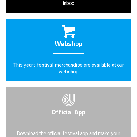
inbox
Webshop
This years festival-merchandise are available at our
webshop
Official App
Download the official festival app and make your