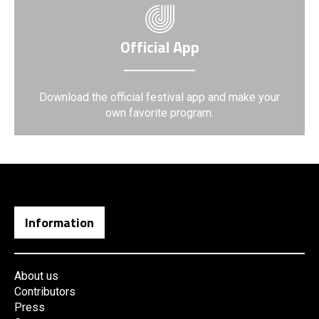
Official App
Download the official festival app and make your
own favorite program.
Information
About us
Contributors
Press