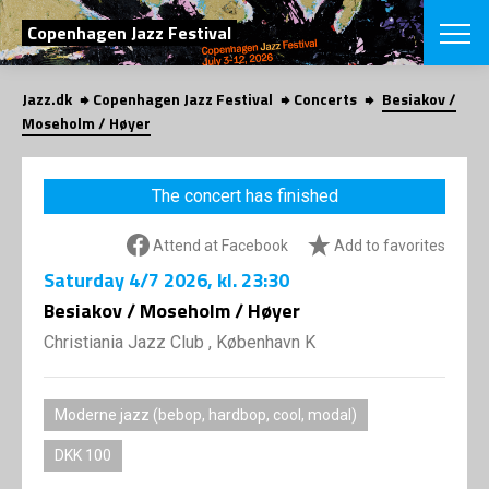
SEARCH
Copenhagen Jazz Festival
Jazz.dk
Copenhagen Jazz Festival
Concerts
Besiakov /
Danish
Moseholm / Høyer
CHOOSE FES
COPENHAGEN JAZ
The concert has finished
PROGRAM
Concerts
VINTERJAZZ
Attend at Facebook
Add to favorites
LOCATIONS
Themes
Saturday
4/7 2026
, kl. 23:30
Venues & or
App
INFORMATI
Besiakov / Moseholm / Høyer
App
About us
Christiania Jazz Club , København K
ORGANIZAT
Contributors
Press
NEWSLETTE
Contact us
Moderne jazz (bebop, hardbop, cool, modal)
Privacy Poli
SHOP
DKK 100