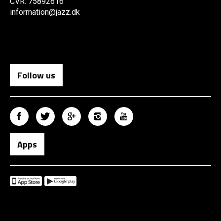
CVR: 75892616
information@jazz.dk
Follow us
Apps