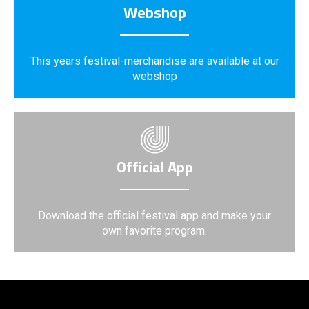
Webshop
This years festival-merchandise are available at our
webshop
Official App
Download the official festival app and make your
own favorite program.