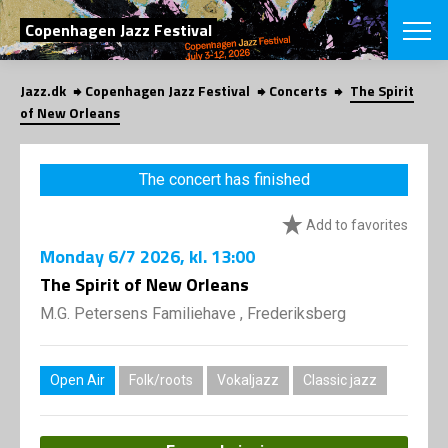
SEARCH
Copenhagen Jazz Festival
Jazz.dk
Copenhagen Jazz Festival
Concerts
The Spirit
Danish
of New Orleans
CHOOSE FES
COPENHAGEN JAZ
The concert has finished
PROGRAM
Concerts
VINTERJAZZ
Add to favorites
LOCATIONS
Themes
Monday
6/7 2026
, kl. 13:00
Venues & or
App
INFORMATI
The Spirit of New Orleans
App
About us
M.G. Petersens Familiehave , Frederiksberg
ORGANIZAT
Contributors
Press
NEWSLETTE
Contact us
Open Air
Folk/roots
Vokaljazz
Classic jazz
Privacy Poli
SHOP