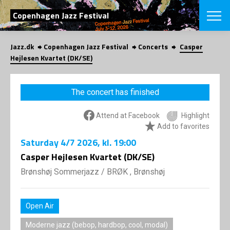
SEARCH
Copenhagen Jazz Festival
Jazz.dk
Copenhagen Jazz Festival
Concerts
Casper
Danish
Hejlesen Kvartet (DK/SE)
CHOOSE FES
COPENHAGEN JAZ
The concert has finished
PROGRAM
Concerts
VINTERJAZZ
Attend at Facebook
Highlight
LOCATIONS
Themes
Add to favorites
Venues & or
App
Saturday
4/7 2026
, kl. 19:00
INFORMATI
App
Casper Hejlesen Kvartet (DK/SE)
About us
ORGANIZAT
Contributors
Brønshøj Sommerjazz
/
BRØK , Brønshøj
Press
NEWSLETTE
Contact us
Open Air
Privacy Poli
SHOP
Moderne jazz (bebop, hardbop, cool, modal)