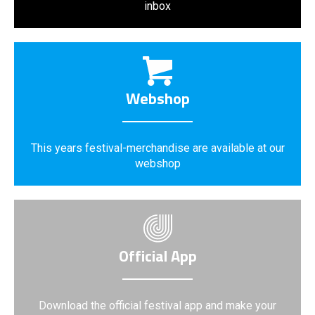
inbox
Webshop
This years festival-merchandise are available at our
webshop
Official App
Download the official festival app and make your