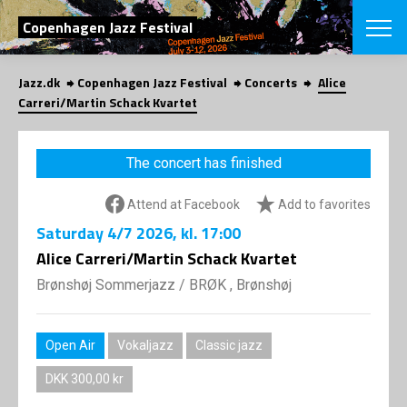
SEARCH
Copenhagen Jazz Festival
Jazz.dk
Copenhagen Jazz Festival
Concerts
Alice
Danish
Carreri/Martin Schack Kvartet
CHOOSE FES
COPENHAGEN JAZ
The concert has finished
PROGRAM
Concerts
VINTERJAZZ
Attend at Facebook
Add to favorites
LOCATIONS
Themes
Saturday
4/7 2026
, kl. 17:00
Venues & or
App
INFORMATI
Alice Carreri/Martin Schack Kvartet
App
About us
Brønshøj Sommerjazz
/
BRØK , Brønshøj
ORGANIZAT
Contributors
Press
NEWSLETTE
Contact us
Open Air
Vokaljazz
Classic jazz
Privacy Poli
SHOP
DKK 300,00 kr