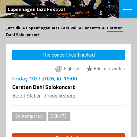
SEARCH
Copenhagen Jazz Festival
Jazz.dk
Copenhagen Jazz Festival
Concerts
Carsten
Danish
Dahl Solokoncert
CHOOSE FES
COPENHAGEN JAZ
The concert has finished
PROGRAM
Concerts
VINTERJAZZ
Highlight
Add to favorites
LOCATIONS
Themes
Friday
10/7 2026
, kl. 15:00
Venues & or
App
INFORMATI
Carsten Dahl Solokoncert
App
About us
Bartof Station , Frederiksberg
ORGANIZAT
Contributors
Press
NEWSLETTE
Contact us
Contemporary
DKK 175
Privacy Poli
SHOP