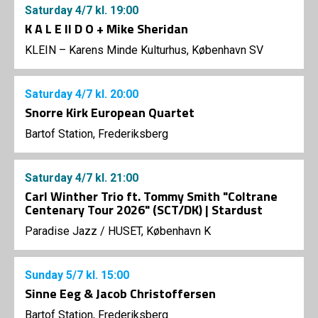
Saturday
4/7
kl. 19:00
K A L E II D O + Mike Sheridan
KLEIN – Karens Minde Kulturhus, København SV
Saturday
4/7
kl. 20:00
Snorre Kirk European Quartet
Bartof Station, Frederiksberg
Saturday
4/7
kl. 21:00
Carl Winther Trio ft. Tommy Smith "Coltrane
Centenary Tour 2026" (SCT/DK) | Stardust
Paradise Jazz
/
HUSET, København K
Sunday
5/7
kl. 15:00
Sinne Eeg & Jacob Christoffersen
Bartof Station, Frederiksberg