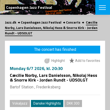
SEARCH
Copenhagen Jazz Festival
Jazz.dk
Copenhagen Jazz Festival
Concerts
Cæcilie
Danish
Norby, Lars Danielsson, Nikolaj Hess & Snorre Kirk - Jorden
Rundt - UDSOLGT
CHOOSE FES
COPENHAGEN JAZ
PROGRAM
The concert has finished
Concerts
VINTERJAZZ
LOCATIONS
Themes
Highlight
Add to favorites
Venues & or
App
Monday
6/7 2026
, kl. 20:30
INFORMATI
App
Cæcilie Norby, Lars Danielsson, Nikolaj Hess
About us
& Snorre Kirk - Jorden Rundt - UDSOLGT
ORGANIZAT
Contributors
Bartof Station , Frederiksberg
Press
NEWSLETTE
Contact us
Privacy Poli
SHOP
Vokaljazz
Danske Highlights
DKK 300