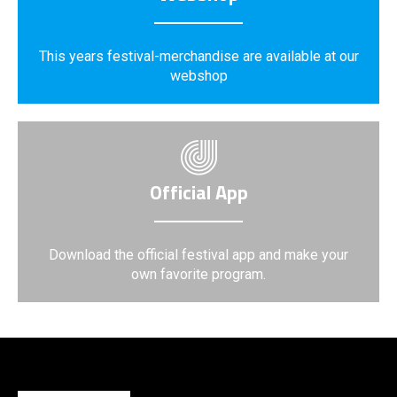
This years festival-merchandise are available at our
webshop
Official App
Download the official festival app and make your
own favorite program.