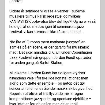
Festival
Sidste år samlede vi disse 4 venner - sublime
musikere til musikalsk legestue, og hvilken
FANTASTISK oplevelse blev det lige?! Og nu er vi så
heldige, at de mødes igen til sommerens jazz
festival; vi kan nærmest ikke få armene ned….
Når fire af Europas mest markante jazzprofiler
samles på én scene, er der garanti for musikalsk
magi. Det sker mandag, d. 6. juli under Copenhagen
Jazz Festival, når gruppen Jorden Rundt optræder
for anden gang på Bartof Station.
Musikerne i Jorden Rundt har tidligere krydset
hinandens veje i forskellige konstellationer, men
aldrig som dette ensemble – og netop dét gør
koncerten til en enestående musikalsk begivenhed.
Repertoiret bliver et frit flyvende mix af egne
kompositioner, jazzperler og spontane øjeblikke –
hvor intet er forudsigeligt, men alt er i spil.