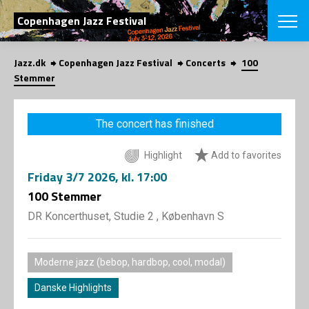
SEARCH
Copenhagen Jazz Festival
Jazz.dk
Copenhagen Jazz Festival
Concerts
100
Danish
Stemmer
CHOOSE FES
COPENHAGEN JAZ
The concert has finished
PROGRAM
Concerts
VINTERJAZZ
Highlight
Add to favorites
LOCATIONS
Themes
Friday
3/7 2026
, kl. 17:00
Venues & or
App
INFORMATI
100 Stemmer
App
About us
DR Koncerthuset, Studie 2 , København S
ORGANIZAT
Contributors
Press
NEWSLETTE
Contact us
Moderne jazz (bebop, hardbop, cool, modal)
Privacy Poli
SHOP
Danske Highlights