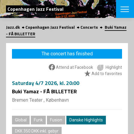
SEARCH
Copenhagen Jazz Festival
Jazz.dk
Copenhagen Jazz Festival
Concerts
Buki Yamaz
Danish
- FÅ BILLETTER
CHOOSE FES
COPENHAGEN JAZ
The concert has finished
PROGRAM
Concerts
VINTERJAZZ
Attend at Facebook
Highlight
LOCATIONS
Themes
Add to favorites
Venues & or
App
Saturday
4/7 2026
, kl. 20:00
INFORMATI
App
Buki Yamaz - FÅ BILLETTER
About us
ORGANIZAT
Contributors
Bremen Teater , København
Press
NEWSLETTE
Contact us
Global
Funk
Fusion
Danske Highlights
Privacy Poli
SHOP
DKK 350 DKK inkl. gebyr