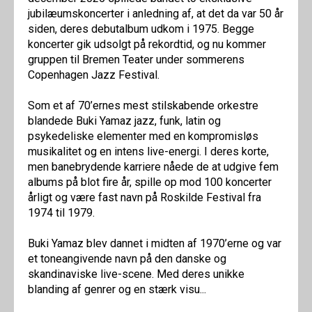
jubilæumskoncerter i anledning af, at det da var 50 år
siden, deres debutalbum udkom i 1975. Begge
koncerter gik udsolgt på rekordtid, og nu kommer
gruppen til Bremen Teater under sommerens
Copenhagen Jazz Festival.
Som et af 70’ernes mest stilskabende orkestre
blandede Buki Yamaz jazz, funk, latin og
psykedeliske elementer med en kompromisløs
musikalitet og en intens live-energi. I deres korte,
men banebrydende karriere nåede de at udgive fem
albums på blot fire år, spille op mod 100 koncerter
årligt og være fast navn på Roskilde Festival fra
1974 til 1979.
Buki Yamaz blev dannet i midten af 1970’erne og var
et toneangivende navn på den danske og
skandinaviske live-scene. Med deres unikke
blanding af genrer og en stærk visu...