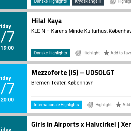
Danske Highlights
Krydsklange III
Highlig
Hilal Kaya
riday
KLEIN – Karens Minde Kulturhus, Københa
/7
. 19:00
Danske Highlights
Highlight
Add to favo
Mezzoforte (IS) – UDSOLGT
riday
Bremen Teater, København
/7
. 20:00
Internationale Highlights
Highlight
Add 
Girls in Airports x Halvcirkel | 
riday