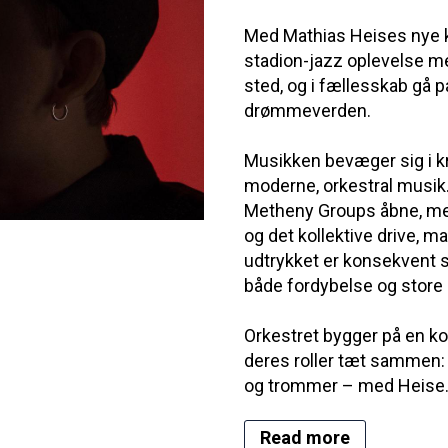
Med Mathias Heises nye k
stadion-jazz oplevelse m
sted, og i fællesskab gå 
drømmeverden.
Musikken bevæger sig i kr
moderne, orkestral musik
Metheny Groups åbne, melo
og det kollektive drive, m
udtrykket er konsekvent sit
både fordybelse og store
Orkestret bygger på en ko
deres roller tæt sammen: to
og trommer – med Heise.
Read more