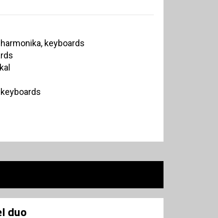
 harmonika, keyboards
ards
kal
 keyboards
l duo