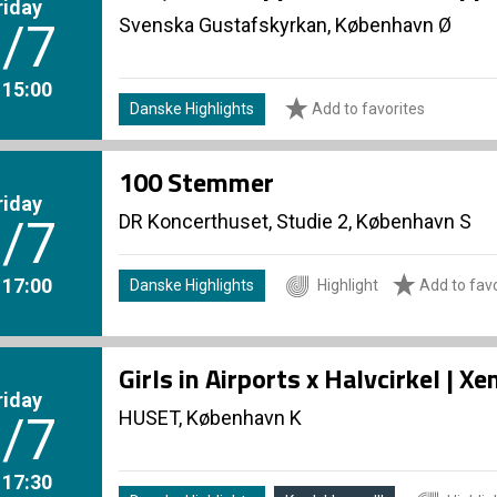
riday
Svenska Gustafskyrkan, København Ø
/7
. 15:00
Danske Highlights
Add to favorites
100 Stemmer
riday
DR Koncerthuset, Studie 2, København S
/7
. 17:00
Danske Highlights
Highlight
Add to favo
Girls in Airports x Halvcirkel | 
riday
HUSET, København K
/7
. 17:30