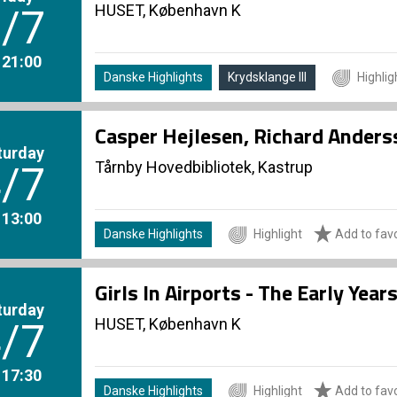
HUSET, København K
/7
. 21:00
Danske Highlights
Krydsklange III
Highlig
Casper Hejlesen, Richard Ander
turday
Tårnby Hovedbibliotek, Kastrup
/7
. 13:00
Danske Highlights
Highlight
Add to favo
Girls In Airports - The Early Yea
turday
HUSET, København K
/7
. 17:30
Danske Highlights
Highlight
Add to favo