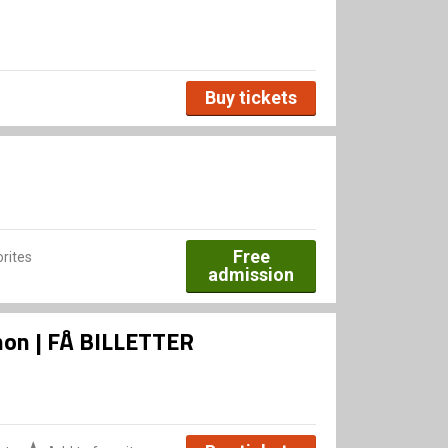
Buy tickets
Free
rites
admission
Xenon | FÅ BILLETTER