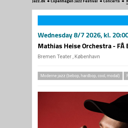
Jazz.dk
Copenhagen Jazz Festival
Concerts
Wednesday
8/7 2026
, kl. 20:0
Mathias Heise Orchestra - FÅ
Bremen Teater , København
Moderne jazz (bebop, hardbop, cool, modal)