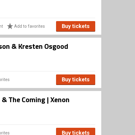
Buy tickets
ht
Add to favorites
sson & Kresten Osgood
Buy tickets
rites
rs & The Coming | Xenon
Buy tickets
rites