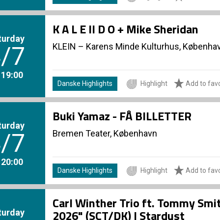
K A L E II D O + Mike Sheridan
turday
KLEIN – Karens Minde Kulturhus, Københa
/7
. 19:00
Danske Highlights
Highlight
Add to favo
Buki Yamaz - FÅ BILLETTER
turday
Bremen Teater, København
/7
. 20:00
Danske Highlights
Highlight
Add to favo
Carl Winther Trio ft. Tommy Smi
turday
2026" (SCT/DK) | Stardust