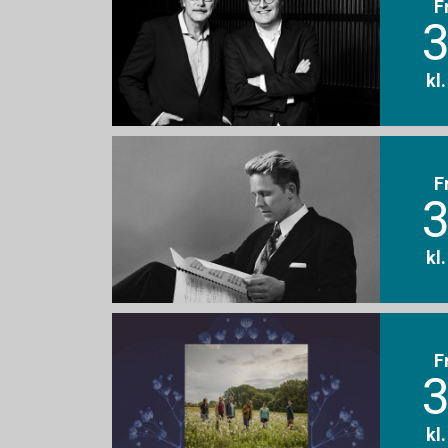
F
3
kl
F
3
kl
F
3
kl