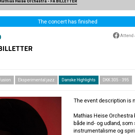
Mathias Heise Orchestra - FÅ BILLETTER
The concert has finished
0
Attend 
 BILLETTER
Fusion
Eksperimental jazz
Danske Highlights
DKK 305 - 395
The event description is n
Mathias Heise Orchestra b
både ind- og udland, som 
instrumentalisme og spir