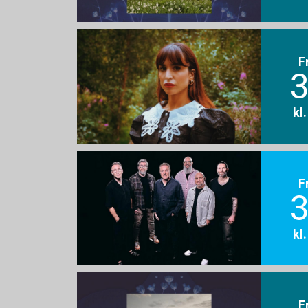
F
3
kl
F
3
kl
F