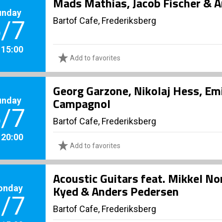
Mads Mathias, Jacob Fischer & A
unday
Bartof Cafe, Frederiksberg
/7
. 15:00
Add to favorites
Georg Garzone, Nikolaj Hess, Em
unday
Campagnol
/7
Bartof Cafe, Frederiksberg
. 20:00
Add to favorites
Acoustic Guitars feat. Mikkel No
onday
Kyed & Anders Pedersen
/7
Bartof Cafe, Frederiksberg