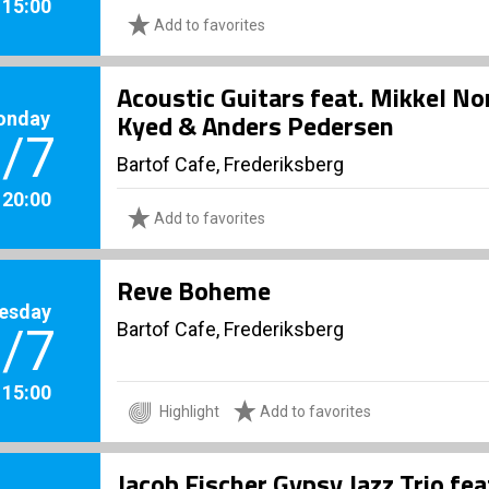
. 15:00
Add to favorites
Acoustic Guitars feat. Mikkel No
onday
Kyed & Anders Pedersen
/7
Bartof Cafe, Frederiksberg
. 20:00
Add to favorites
Reve Boheme
esday
Bartof Cafe, Frederiksberg
/7
. 15:00
Highlight
Add to favorites
Jacob Fischer Gypsy Jazz Trio f