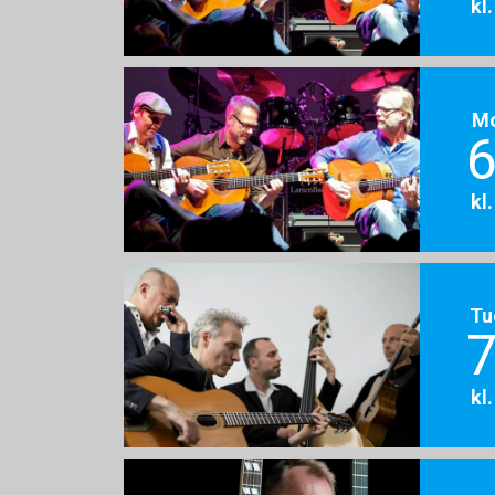
kl
M
6
kl
Tu
7
kl