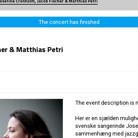
Josefine Cronholm, Jacob Fischer & Matthias Petri
The concert has finished
her & Matthias Petri
The event description is n
Her er en sjælden mulighe
svenske sangerinde Josefi
sammenhæng med jazzguit