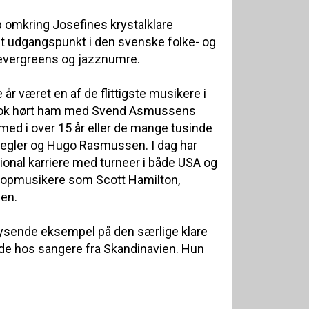
 omkring Josefines krystalklare
t udgangspunkt i den svenske folke- og
 evergreens og jazznumre.
år været en af de flittigste musikere i
nok hørt ham med Svend Asmussens
 med i over 15 år eller de mange tusinde
Ziegler og Hugo Rasmussen. I dag har
tional karriere med turneer i både USA og
opmusikere som Scott Hamilton,
len.
lysende eksempel på den særlige klare
nde hos sangere fra Skandinavien. Hun