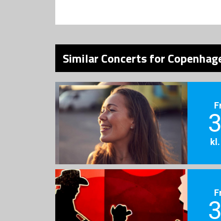
Similar Concerts for Copenhage
F
3
kl
F
3