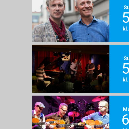
S
5
kl
S
5
kl
M
6