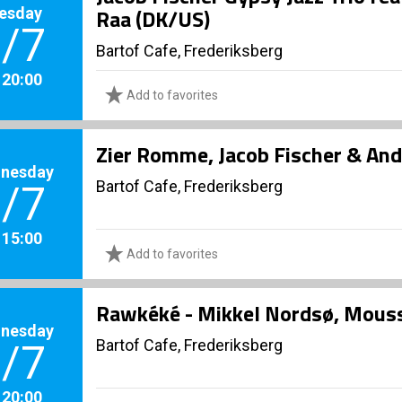
esday
Raa (DK/US)
/7
Bartof Cafe, Frederiksberg
. 20:00
Add to favorites
Zier Romme, Jacob Fischer & And
nesday
Bartof Cafe, Frederiksberg
/7
. 15:00
Add to favorites
Rawkéké - Mikkel Nordsø, Moussa
nesday
Bartof Cafe, Frederiksberg
/7
. 20:00