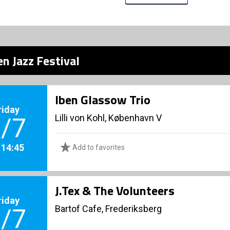
n Jazz Festival
Iben Glassow Trio
riday
Lilli von Kohl, København V
/7
. 14:45
Add to favorites
J.Tex & The Volunteers
riday
Bartof Cafe, Frederiksberg
/7