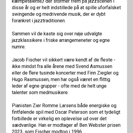
kæmpetalente,r der stormer frem på jazzscenen i
disse år og er helt indstillede på at spille uforfalsket
swingende og medrivende musik, der er dybt
forankret i jazztraditionen.
Sammen vil de kaste sig over nøje udvalgte
jazzklassikere i friske arrangemeneter og egne
numre.
Jacob Fischer vil sikkert være kendt af de fleste -
ikke mindst fra alle årene med Svend Asmussen
eller de flere tusinde koncerter med Finn Ziegler og
Hugo Rasmussen, men har også været en flittig
leder af egne grupper - ofte med de helt unge
talenter som medmusikere.
Pianisten Zier Romme Larsens både energiske og
fintfølende spil med Oscar Peterson som et tydeligt
forbillede er virkelig en oplevelse ud over det
sædvanlige. Han er modtager af Ben Webster prisen
2023, som Fischer modtog i 1996...