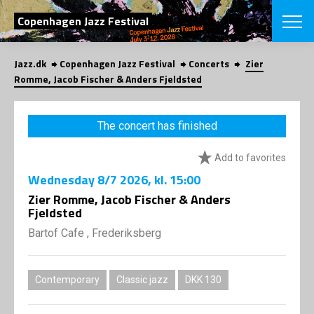
SEARCH
Copenhagen Jazz Festival
Jazz.dk
Copenhagen Jazz Festival
Concerts
Zier
Danish
Romme, Jacob Fischer & Anders Fjeldsted
CHOOSE FES
COPENHAGEN JAZ
The concert has finished
PROGRAM
Concerts
VINTERJAZZ
Add to favorites
LOCATIONS
Themes
Wednesday
8/7 2026
, kl. 15:00
Venues & or
App
INFORMATI
Zier Romme, Jacob Fischer & Anders
App
Fjeldsted
About us
ORGANIZAT
Contributors
Bartof Cafe , Frederiksberg
Press
NEWSLETTE
Contact us
Contemporary
Classic jazz
DKK 130
Privacy Poli
SHOP