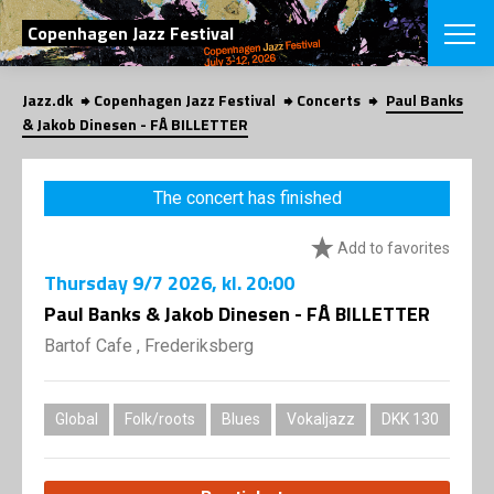
SEARCH
Copenhagen Jazz Festival
Jazz.dk
Copenhagen Jazz Festival
Concerts
Paul Banks
Danish
& Jakob Dinesen - FÅ BILLETTER
CHOOSE FES
COPENHAGEN JAZ
The concert has finished
PROGRAM
Concerts
VINTERJAZZ
Add to favorites
LOCATIONS
Themes
Thursday
9/7 2026
, kl. 20:00
Venues & or
App
INFORMATI
Paul Banks & Jakob Dinesen - FÅ BILLETTER
App
About us
Bartof Cafe , Frederiksberg
ORGANIZAT
Contributors
Press
NEWSLETTE
Contact us
Global
Folk/roots
Blues
Vokaljazz
DKK 130
Privacy Poli
SHOP