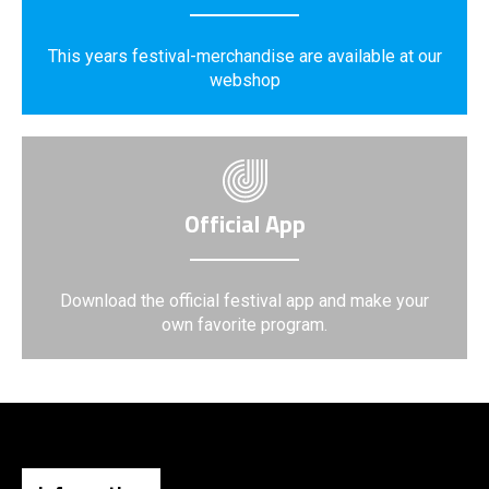
This years festival-merchandise are available at our
webshop
Official App
Download the official festival app and make your
own favorite program.