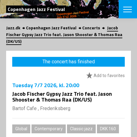
SEARCH
Copenhagen Jazz Festival
Jazz.dk
Copenhagen Jazz Festival
Concerts
Jacob
Danish
Fischer Gypsy Jazz Trio feat. Jason Shooster & Thomas Raa
(DK/US)
CHOOSE FES
COPENHAGEN JAZ
PROGRAM
The concert has finished
Concerts
VINTERJAZZ
LOCATIONS
Themes
Add to favorites
Venues & or
App
Tuesday
7/7 2026
, kl. 20:00
INFORMATI
App
Jacob Fischer Gypsy Jazz Trio feat. Jason
About us
Shooster & Thomas Raa (DK/US)
ORGANIZAT
Contributors
Bartof Cafe , Frederiksberg
Press
NEWSLETTE
Contact us
Privacy Poli
SHOP
Global
Contemporary
Classic jazz
DKK 160