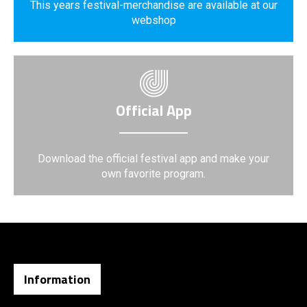
This years festival-merchandise are available at our
webshop
Official App
Download the official festival app and make your
own favorite program.
Information