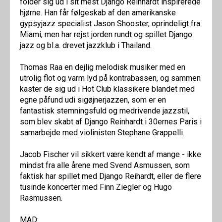
folder sig ud i sit mest Django Reinhardt inspirerede
hjørne. Han får følgeskab af den amerikanske
gypsyjazz specialist Jason Shooster, oprindeligt fra
Miami, men har rejst jorden rundt og spillet Django
jazz og bl.a. drevet jazzklub i Thailand.
Thomas Raa en dejlig melodisk musiker med en
utrolig flot og varm lyd på kontrabassen, og sammen
kaster de sig ud i Hot Club klassikere blandet med
egne påfund udi sigøjnerjazzen, som er en
fantastisk stemningsfuld og medrivende jazzstil,
som blev skabt af Django Reinhardt i 30ernes Paris i
samarbejde med violinisten Stephane Grappelli.
Jacob Fischer vil sikkert være kendt af mange - ikke
mindst fra alle årene med Svend Asmussen, som
faktisk har spillet med Django Reihardt, eller de flere
tusinde koncerter med Finn Ziegler og Hugo
Rasmussen.
MAD: