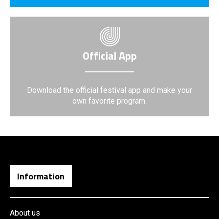
Official App
Download the official festival app and make your
own favorite program.
Information
About us