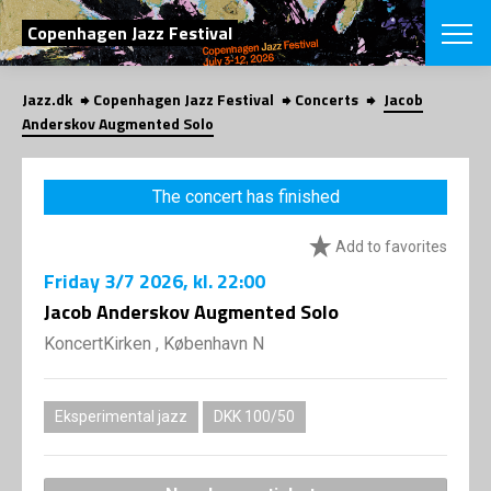
SEARCH
Copenhagen Jazz Festival
Jazz.dk
Copenhagen Jazz Festival
Concerts
Jacob
Danish
Anderskov Augmented Solo
CHOOSE FES
COPENHAGEN JAZ
The concert has finished
PROGRAM
Concerts
VINTERJAZZ
Add to favorites
LOCATIONS
Themes
Friday
3/7 2026
, kl. 22:00
Venues & or
App
INFORMATI
Jacob Anderskov Augmented Solo
App
About us
KoncertKirken , København N
ORGANIZAT
Contributors
Press
NEWSLETTE
Contact us
Eksperimental jazz
DKK 100/50
Privacy Poli
SHOP