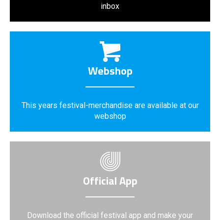
inbox
Webshop
This years festival-merchandise are available at our
webshop
Official App
Download the official festival app and make your