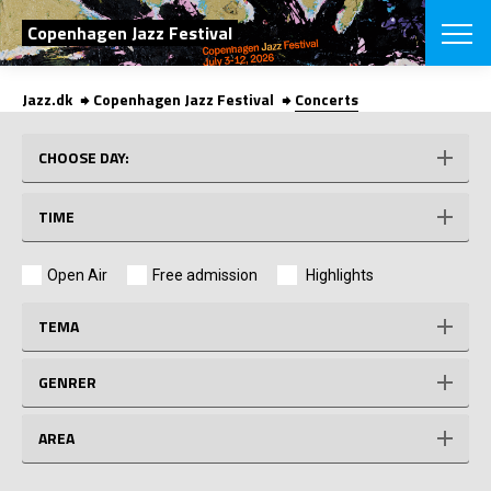
SEARCH
Copenhagen Jazz Festival
Jazz.dk
Copenhagen Jazz Festival
Concerts
Danish
CHOOSE FES
CHOOSE DAY:
COPENHAGEN JAZ
PROGRAM
TIME
Concerts
VINTERJAZZ
LOCATIONS
Themes
Open Air
Free admission
Highlights
Venues & or
App
INFORMATI
App
TEMA
About us
ORGANIZAT
Contributors
GENRER
Press
NEWSLETTE
Contact us
AREA
Privacy Poli
SHOP