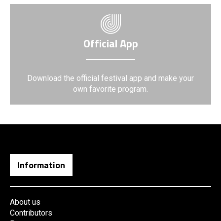
Official App
Download the official festival app and make your
own favorite program.
Information
About us
Contributors