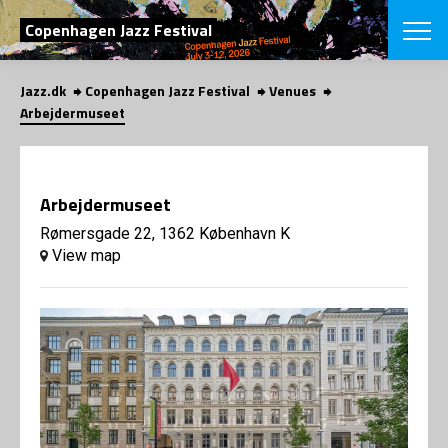
SEARCH
Copenhagen Jazz Festival
Jazz.dk
Copenhagen Jazz Festival
Venues
Danish
Arbejdermuseet
CHOOSE FES
COPENHAGEN JAZ
PROGRAM
Arbejdermuseet
Concerts
VINTERJAZZ
LOCATIONS
Rømersgade 22, 1362 København K
Themes
View map
Venues & or
App
INFORMATI
App
About us
ORGANIZAT
Contributors
Press
NEWSLETTE
Contact us
Privacy Poli
SHOP