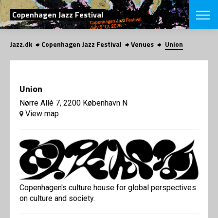
SEARCH
Copenhagen Jazz Festival
Jazz.dk
Copenhagen Jazz Festival
Venues
Union
Danish
CHOOSE FES
COPENHAGEN JAZ
Union
PROGRAM
Concerts
Nørre Allé 7, 2200 København N
VINTERJAZZ
LOCATIONS
View map
Themes
Venues & or
App
INFORMATI
App
About us
ORGANIZAT
Contributors
Press
NEWSLETTE
Contact us
Copenhagen's culture house for global perspectives
Privacy Poli
on culture and society.
SHOP