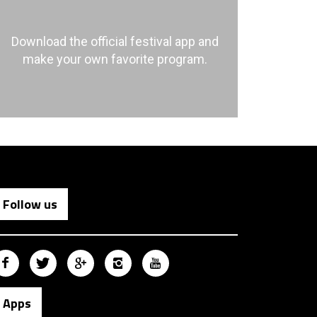
Download the official festival app and
make your own favorite program.
Follow us
Apps