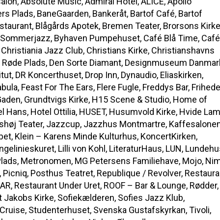
bsalon, Absolute Music, Admiral Hotel, ALICE, Apollo
rs Plads, BaneGaarden, Bankeråt, Bartof Café, Bartof
estaurant, Blågårds Apotek, Bremen Teater, Brorsons Kirke
 Sommerjazz, Byhaven Pumpehuset, Café Blå Time, Café
, Christiania Jazz Club, Christians Kirke, Christianshavns
n Røde Plads, Den Sorte Diamant, Designmuseum Danmar
tut, DR Koncerthuset, Drop Inn, Dynaudio, Eliaskirken,
ula, Feast For The Ears, Flere Fugle, Freddys Bar, Frihede
Gaden, Grundtvigs Kirke, H15 Scene & Studio, Home of
el Hans, Hotel Ottilia, HUSET, Husumvold Kirke, Hvide Lam
 Ishøj Teater, Jazzcup, Jazzhus Montmartre, Kaffesalonen
ibet, Klein – Karens Minde Kulturhus, KoncertKirken,
ngelinieskuret, Lilli von Kohl, LiteraturHaus, LUN, Lundeh
 Plads, Metronomen, MG Petersens Familiehave, Mojo, Nim
, Picniq, Posthus Teatret, Republique / Revolver, Restaura
AR, Restaurant Under Uret, ROOF – Bar & Lounge, Rødder,
 Jakobs Kirke, Sofiekælderen, Sofies Jazz Klub,
uise, Studenterhuset, Svenska Gustafskyrkan, Tivoli,