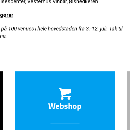
elsescenter, Vesterhus Vinbar, Ølsnedkeren
ngører
å 100 venues i hele hovedstaden fra 3.-12. juli. Tak til
ne.
Webshop