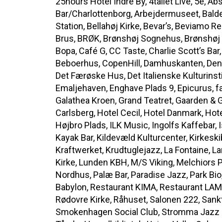
25hours Hotel Indre By, 4tallet Live, 5e, A
Bar/Charlottenborg, Arbejdermuseet, Balde
Station, Bellahøj Kirke, Bevar’s, Beviamo R
Brus, BRØK, Brønshøj Sognehus, Brønshøj
Bopa, Café G, CC Taste, Charlie Scott’s Bar
Beboerhus, CopenHill, Damhuskanten, De
Det Færøske Hus, Det Italienske Kulturinsti
Emaljehaven, Enghave Plads 9, Epicurus, fab
Galathea Kroen, Grand Teatret, Gaarden & 
Carlsberg, Hotel Cecil, Hotel Danmark, Hot
Højbro Plads, ILK Music, Ingolfs Kaffebar,
Kayak Bar, Kildevæld Kulturcenter, Kirkesk
Kraftwerket, Krudtuglejazz, La Fontaine, La
Kirke, Lunden KBH, M/S Viking, Melchiors
Nordhus, Palæ Bar, Paradise Jazz, Park Bio
Babylon, Restaurant KIMA, Restaurant LAM
Rødovre Kirke, Råhuset, Salonen 222, Sankt
Smokenhagen Social Club, Stromma Jazz Cr