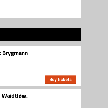
tt Brygmann
Buy tickets
s Waidtløw,