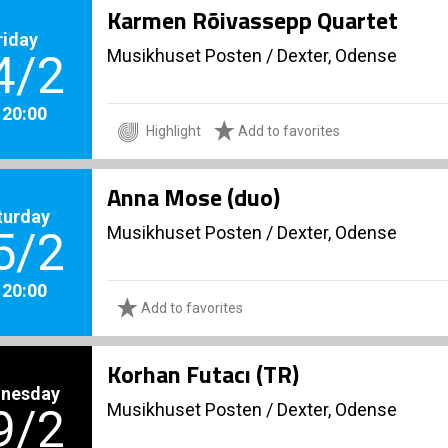
Karmen Rõivassepp Quartet
riday
Musikhuset Posten
/
Dexter, Odense
4/2
. 20:00
Highlight
Add to favorites
Anna Mose (duo)
turday
Musikhuset Posten
/
Dexter, Odense
5/2
. 20:00
Add to favorites
Korhan Futacı (TR)
nesday
Musikhuset Posten
/
Dexter, Odense
9/2