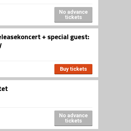
No advance
tickets
leasekoncert + special guest:
y
Buy tickets
tet
No advance
tickets