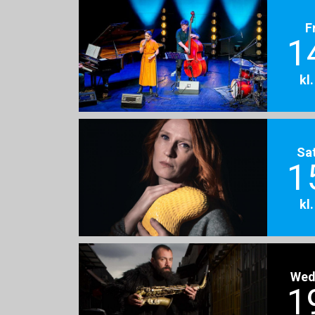
F
1
kl
Sa
1
kl
Wed
1