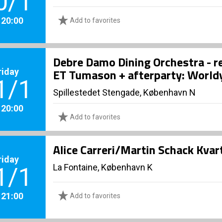
0/1
. 20:00
Add to favorites
Debre Damo Dining Orchestra - re
riday
ET Tumason + afterparty: World
1/1
Spillestedet Stengade, København N
. 20:00
Add to favorites
Alice Carreri/Martin Schack Kvar
riday
La Fontaine, København K
1/1
. 21:00
Add to favorites