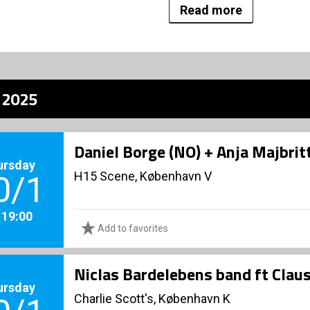
Read more
z 2025
Daniel Borge (NO) + Anja Majbri
ursday
H15 Scene, København V
0/1
. 19:00
Add to favorites
Niclas Bardelebens band ft Clau
ursday
Charlie Scott's, København K