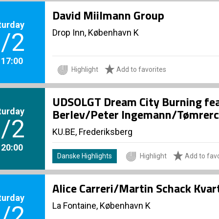
David Miilmann Group
turday
Drop Inn, København K
/2
. 17:00
Highlight
Add to favorites
UDSOLGT Dream City Burning fe
turday
Berlev/Peter Ingemann/Tømrerc
/2
KU.BE, Frederiksberg
. 20:00
Danske Highlights
Highlight
Add to favo
Alice Carreri/Martin Schack Kvar
turday
La Fontaine, København K
/2