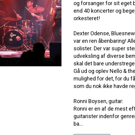
og forsanger for sit eget 
end 40 koncerter og begej
orkesteret!
Dexter Odense, Bluesnews
var en ren åbenbaring! Al
solister. Der var super ste
udveksling af diverse b
skal det bare understrege
Gå ud og oplev Nello & th
mulighed for det, for du f
som du nok ikke havde reg
Ronni Boysen, guitar:
Ronni er en af de mest e
guitarister indenfor genre
ba...