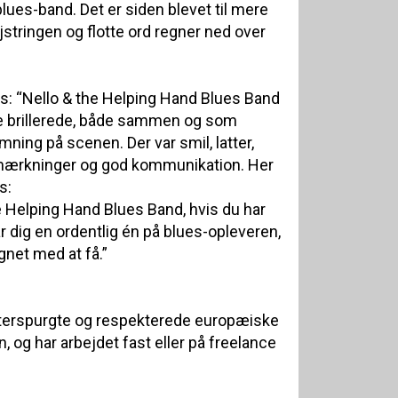
blues-band. Det er siden blevet til mere
stringen og flotte ord regner ned over
: “Nello & the Helping Hand Blues Band
le brillerede, både sammen og som
mning på scenen. Der var smil, latter,
emærkninger og god kommunikation. Her
s:
e Helping Hand Blues Band, hvis du har
år dig en ordentlig én på blues-opleveren,
net med at få.”
fterspurgte og respekterede europæiske
n, og har arbejdet fast eller på freelance