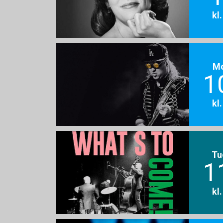
kl
M
1
kl
Tu
1
kl