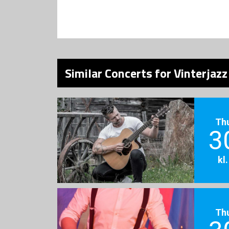
Similar Concerts for Vinterjaz
Th
3
kl
Th