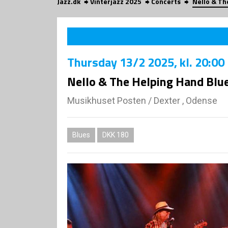
Jazz.dk
Vinterjazz 2025
Concerts
Nello & Th
Thursday
13/2 2025
, kl. 20:00
Nello & The Helping Hand Blu
Musikhuset Posten
/
Dexter , Odense
Blues
DKK 180