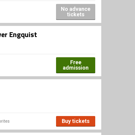
No advance
tickets
ver Engquist
Free
admission
Buy tickets
rites