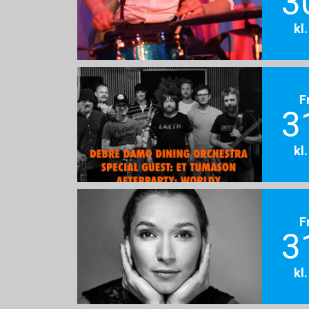
3
kl
F
3
kl
F
3
kl