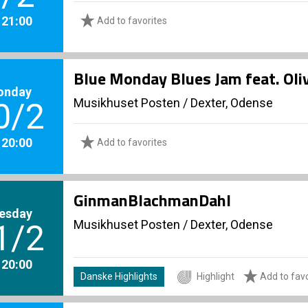
. 21:00
Add to favorites
Blue Monday Blues Jam feat. Oli
onday
Musikhuset Posten
/
Dexter, Odense
0/2
. 20:00
Add to favorites
GinmanBlachmanDahl
esday
Musikhuset Posten
/
Dexter, Odense
1/2
. 20:00
Danske Highlights
Highlight
Add to favo