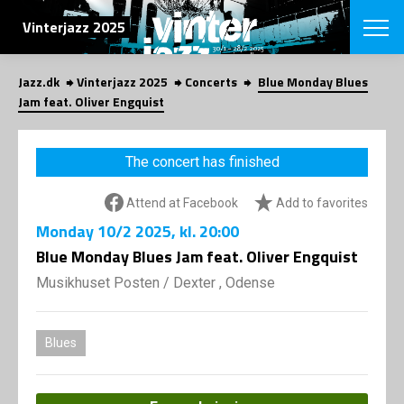
SEARCH
Vinterjazz 2025
Jazz.dk
Vinterjazz 2025
Concerts
Blue Monday Blues
Danish
Jam feat. Oliver Engquist
CHOOSE FES
COPENHAGEN JAZ
The concert has finished
PROGRAM
Concerts
VINTERJAZZ
Attend at Facebook
Add to favorites
LOCATIONS
Themes
Monday
10/2 2025
, kl. 20:00
Venues & or
App
INFORMATI
Blue Monday Blues Jam feat. Oliver Engquist
App
About us
Musikhuset Posten
/
Dexter , Odense
ORGANIZAT
Contributors
Contact us
NEWSLETTE
Privacy Poli
Blues
SHOP