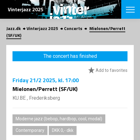
SEARCH
Vinterjazz 2025
Jazz.dk
Vinterjazz 2025
Concerts
Mielonen/Perrett
Danish
(SF/UK)
CHOOSE FES
COPENHAGEN JAZ
The concert has finished
PROGRAM
Concerts
VINTERJAZZ
Add to favorites
LOCATIONS
Themes
Friday
21/2 2025
, kl. 17:00
Venues & or
App
INFORMATI
Mielonen/Perrett (SF/UK)
App
About us
KU.BE , Frederiksberg
ORGANIZAT
Contributors
Contact us
NEWSLETTE
Privacy Poli
Moderne jazz (bebop, hardbop, cool, modal)
SHOP
Contemporary
DKK 0,- dkk