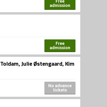
Free
admission
Free
admission
Toldam, Julie Østengaard, Kim
No advance
tickets