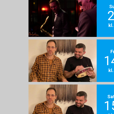
S
2
kl
F
1
kl
Sa
1