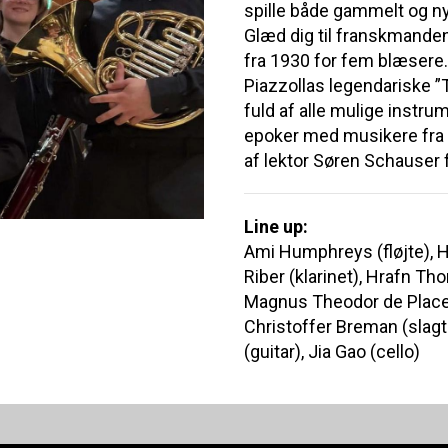
spille både gammelt og ny
Glæd dig til franskmande
fra 1930 for fem blæsere. 
Piazzollas legendariske 
fuld af alle mulige instr
epoker med musikere fra
af lektor Søren Schauser 
Line up:
Ami Humphreys (fløjte), H
Riber (klarinet), Hrafn Th
Magnus Theodor de Place 
Christoffer Breman (slagtø
(guitar), Jia Gao (cello)