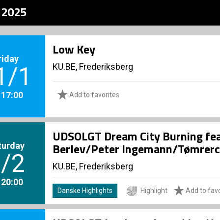
z 2025
Low Key
riday
KU.BE, Frederiksberg
1/1
. 17:00
Add to favorites
UDSOLGT Dream City Burning fe
turday
Berlev/Peter Ingemann/Tømrerc
/2
KU.BE, Frederiksberg
. 20:00
Danske Highlights
Highlight
Add to favo