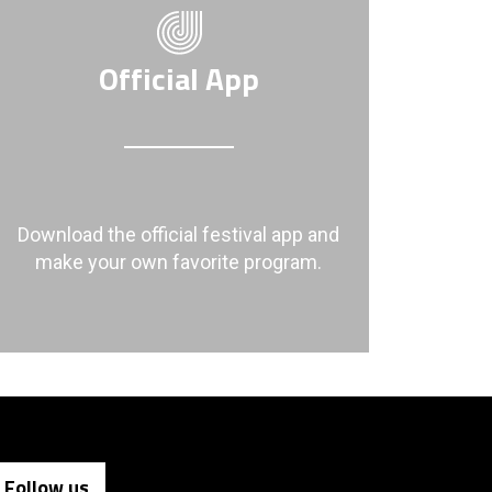
Official App
Download the official festival app and
make your own favorite program.
Follow us