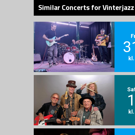
Similar Concerts for Vinterjaz
F
3
kl
Sa
1
kl