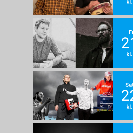
kl
F
2
kl
Sa
2
kl