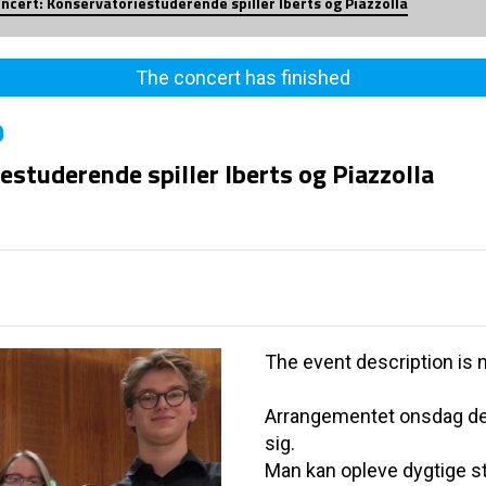
cert: Konservatoriestuderende spiller Iberts og Piazzolla
The concert has finished
0
studerende spiller Iberts og Piazzolla
The event description is n
Arrangementet onsdag den 5
sig.
Man kan opleve dygtige s