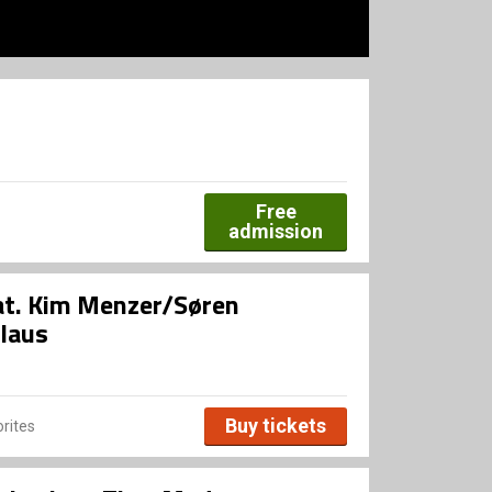
Free
admission
at. Kim Menzer/Søren
laus
Buy tickets
rites