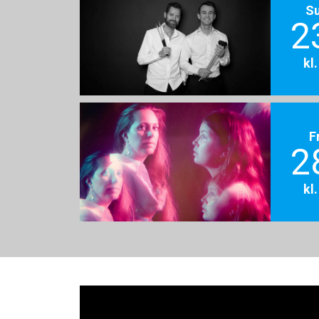
S
2
kl
F
2
kl