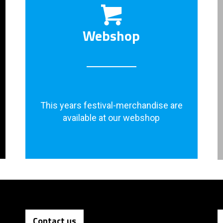
Webshop
This years festival-merchandise are
available at our webshop
Contact us