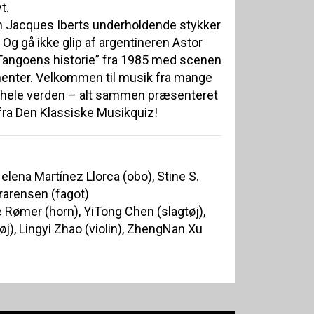
t.
n Jacques Iberts underholdende stykker
Og gå ikke glip af argentineren Astor
”Tangoens historie” fra 1985 med scenen
umenter. Velkommen til musik fra mange
 hele verden – alt sammen præsenteret
fra Den Klassiske Musikquiz!
elena Martínez Llorca (obo), Stine S.
orarensen (fagot)
Rømer (horn), YiTong Chen (slagtøj),
j), Lingyi Zhao (violin), ZhengNan Xu