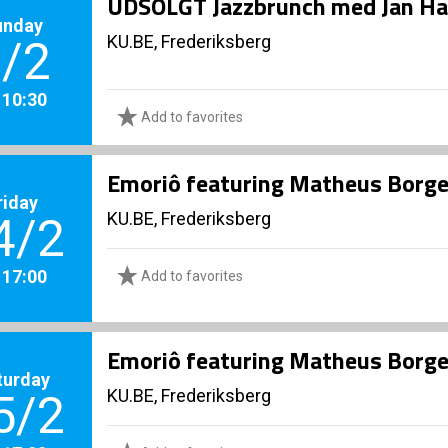
UDSOLGT Jazzbrunch med Jan Ha
unday
KU.BE, Frederiksberg
/2
. 10:30
Add to favorites
Emoriô featuring Matheus Borges
riday
KU.BE, Frederiksberg
4/2
. 17:00
Add to favorites
Emoriô featuring Matheus Borges
turday
KU.BE, Frederiksberg
5/2