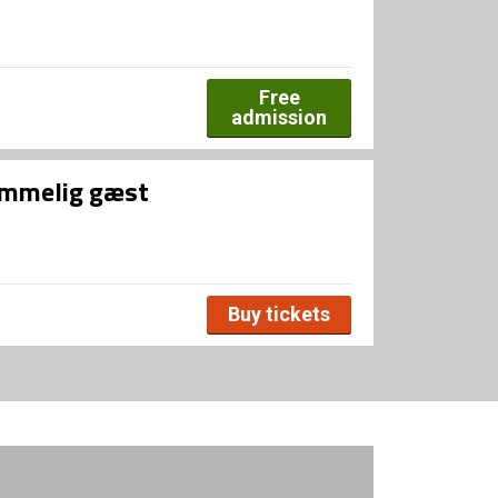
Free
admission
hemmelig gæst
Buy tickets