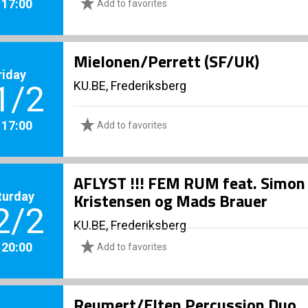
. 17:00
Add to favorites
Mielonen/Perrett (SF/UK)
riday
KU.BE, Frederiksberg
1/2
. 17:00
Add to favorites
AFLYST !!! FEM RUM feat. Simon 
turday
Kristensen og Mads Brauer
2/2
KU.BE, Frederiksberg
. 20:00
Add to favorites
Reumert/Elten Percussion Duo