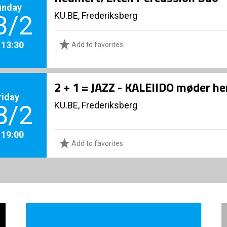
unday
KU.BE, Frederiksberg
3/2
. 13:30
Add to favorites
2 + 1 = JAZZ - KALEIIDO møder 
riday
KU.BE, Frederiksberg
8/2
. 19:00
Add to favorites