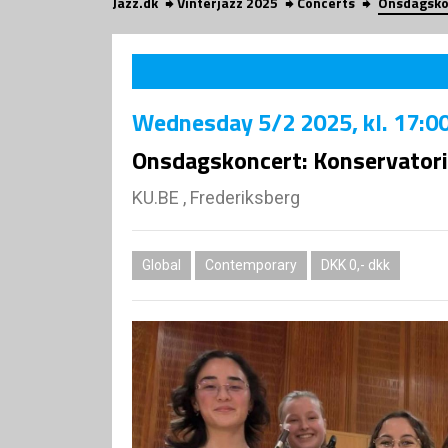
Jazz.dk
Vinterjazz 2025
Concerts
Onsdagskon
Wednesday
5/2 2025
, kl. 17:0
Onsdagskoncert: Konservatorie
KU.BE , Frederiksberg
Global
Contemporary
DKK 0,- dkk