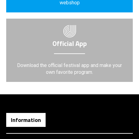
webshop
Official App
Download the official festival app and make your
own favorite program.
Information