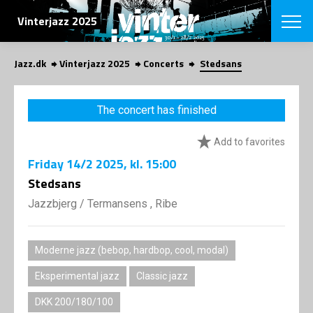
SEARCH
Vinterjazz 2025
Jazz.dk
Vinterjazz 2025
Concerts
Stedsans
Danish
CHOOSE FES
The concert has finished
COPENHAGEN JAZ
PROGRAM
Add to favorites
Concerts
VINTERJAZZ
LOCATIONS
Friday
14/2 2025
, kl. 15:00
Themes
Venues & or
Stedsans
App
INFORMATI
App
Jazzbjerg
/
Termansens , Ribe
About us
ORGANIZAT
Contributors
Contact us
Moderne jazz (bebop, hardbop, cool, modal)
NEWSLETTE
Privacy Poli
Eksperimental jazz
Classic jazz
SHOP
DKK 200/180/100