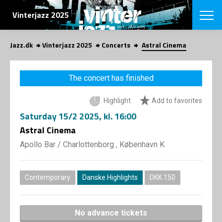
SEARCH
Vinterjazz 2025
Jazz.dk
Vinterjazz 2025
Concerts
Astral Cinema
Danish
CHOOSE FES
The concert has finished
COPENHAGEN JAZ
PROGRAM
Highlight
Add to favorites
Concerts
VINTERJAZZ
LOCATIONS
Saturday
15/2 2025
, kl. 16:00
Themes
Venues & or
Astral Cinema
App
INFORMATI
App
Apollo Bar / Charlottenborg , København K
About us
ORGANIZAT
Contributors
Contact us
Contemporary
Danske Highlights
DKK 150
NEWSLETTE
Privacy Poli
SHOP
No advance tickets