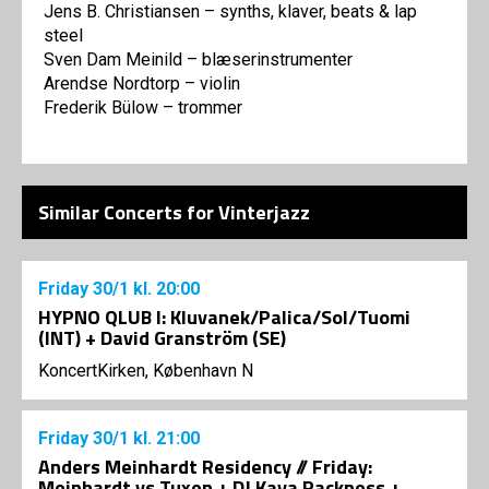
Jens B. Christiansen – synths, klaver, beats & lap
steel
Sven Dam Meinild – blæserinstrumenter
Arendse Nordtorp – violin
Frederik Bülow – trommer
Similar Concerts for Vinterjazz
Friday
30/1
kl. 20:00
HYPNO QLUB I: Kluvanek/Palica/Sol/Tuomi
(INT) + David Granström (SE)
KoncertKirken, København N
Friday
30/1
kl. 21:00
Anders Meinhardt Residency // Friday:
Meinhardt vs Tuxen + DJ Kaya Packness +