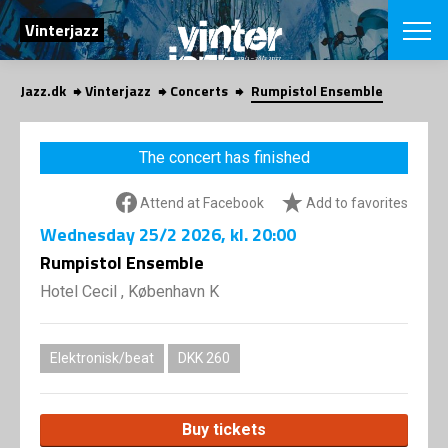
SEARCH
Vinterjazz
Jazz.dk
Vinterjazz
Concerts
Rumpistol Ensemble
Danish
CHOOSE FES
The concert has finished
COPENHAGEN JAZ
PROGRAM
Attend at Facebook
Add to favorites
Concerts
VINTERJAZZ
LOCATIONS
Wednesday
25/2 2026
, kl. 20:00
Themes
Venues & or
Rumpistol Ensemble
App
INFORMATI
App
Hotel Cecil , København K
About us
ORGANIZAT
Contributors
Contact us
Elektronisk/beat
DKK 260
NEWSLETTE
Privacy Poli
SHOP
Buy tickets