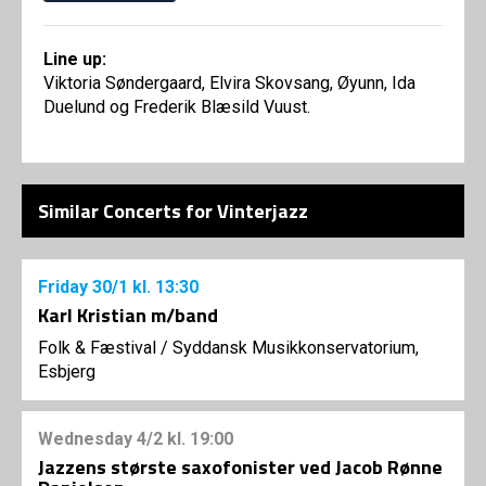
Line up:
Viktoria Søndergaard, Elvira Skovsang, Øyunn, Ida
Duelund og Frederik Blæsild Vuust.
Similar Concerts for Vinterjazz
Friday
30/1
kl. 13:30
Karl Kristian m/band
Folk & Fæstival
/
Syddansk Musikkonservatorium,
Esbjerg
Wednesday
4/2
kl. 19:00
Jazzens største saxofonister ved Jacob Rønne