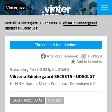
SEARCH
Vinterjazz
Jazz.dk
Vinterjazz
Concerts
Viktoria Søndergaard
Danish
SECRETS - UDSOLGT
CHOOSE FES
COPENHAGEN JAZ
The concert has finished
PROGRAM
Concerts
VINTERJAZZ
Attend at Facebook
Highlight
LOCATIONS
Themes
Add to favorites
Venues & or
App
Saturday
14/2 2026
, kl. 20:30
INFORMATI
App
Viktoria Søndergaard SECRETS - UDSOLGT
About us
ORGANIZAT
Contributors
KLEIN – Karens Minde Kulturhus , København SV
Contact us
NEWSLETTE
Privacy Poli
Dansk Jazz 100 År
DKK 120
SHOP