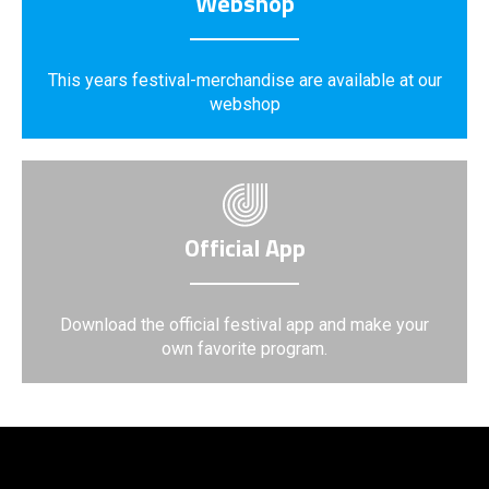
Webshop
This years festival-merchandise are available at our
webshop
Official App
Download the official festival app and make your
own favorite program.